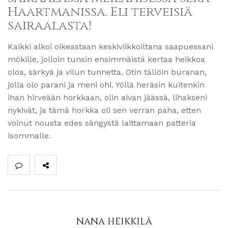
Haartmanissa. Eli terveisiä
sairaalasta!
Kaikki alkoi oikeastaan keskiviikkoiltana saapuessani
mökille, jolloin tunsin ensimmäistä kertaa heikkoa
oloa, särkyä ja vilun tunnetta. Otin tällöin buranan,
jolla olo parani ja meni ohi. Yöllä heräsin kuitenkin
ihan hirveään horkkaan, olin aivan jäässä, lihakseni
nykivät, ja tämä horkka oli sen verran paha, etten
voinut nousta edes sängystä laittamaan patteria
isommalle.
NANA HEIKKILÄ