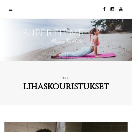
TAG
lihaskouristukset