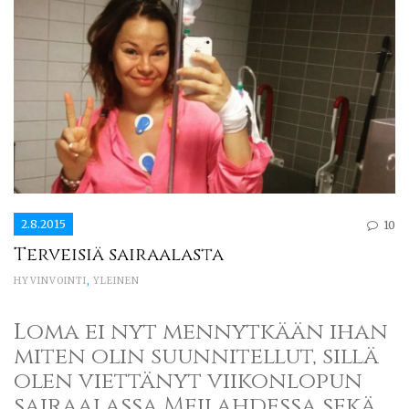
2.8.2015
10
Terveisiä sairaalasta
HYVINVOINTI
,
YLEINEN
Loma ei nyt mennytkään ihan
miten olin suunnitellut, sillä
olen viettänyt viikonlopun
sairaalassa Meilahdessa sekä