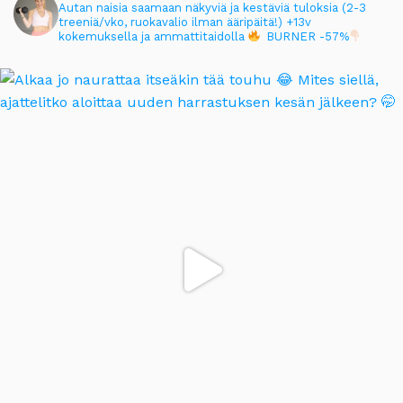
Autan naisia saamaan näkyviä ja kestäviä tuloksia (2-3
treeniä/vko, ruokavalio ilman ääripäitä!)
+13v
kokemuksella ja ammattitaidolla
BURNER -57%