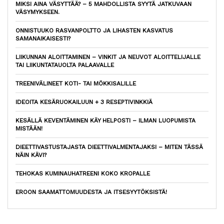
MIKSI AINA VÄSYTTÄÄ? – 5 MAHDOLLISTA SYYTÄ JATKUVAAN
VÄSYMYKSEEN.
ONNISTUUKO RASVANPOLTTO JA LIHASTEN KASVATUS
SAMANAIKAISESTI?
LIIKUNNAN ALOITTAMINEN – VINKIT JA NEUVOT ALOITTELIJALLE
TAI LIIKUNTATAUOLTA PALAAVALLE
TREENIVÄLINEET KOTI- TAI MÖKKISALILLE
IDEOITA KESÄRUOKAILUUN + 3 RESEPTIVINKKIÄ
KESÄLLÄ KEVENTÄMINEN KÄY HELPOSTI – ILMAN LUOPUMISTA
MISTÄÄN!
DIEETTIVASTUSTAJASTA DIEETTIVALMENTAJAKSI – MITEN TÄSSÄ
NÄIN KÄVI?
TEHOKAS KUMINAUHATREENI KOKO KROPALLE
EROON SAAMATTOMUUDESTA JA ITSESYYTÖKSISTÄ!