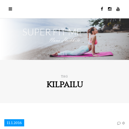
TAG
kilpailu
11.1.2016
0