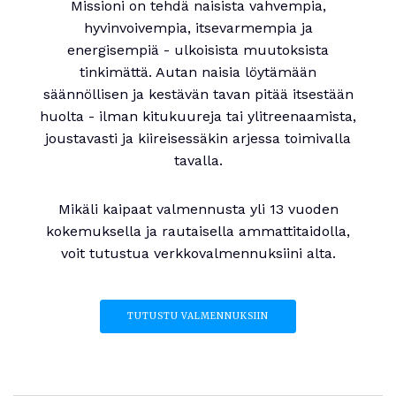
Missioni on tehdä naisista vahvempia,
hyvinvoivempia, itsevarmempia ja
energisempiä - ulkoisista muutoksista
tinkimättä. Autan naisia löytämään
säännöllisen ja kestävän tavan pitää itsestään
huolta - ilman kitukuureja tai ylitreenaamista,
joustavasti ja kiireisessäkin arjessa toimivalla
tavalla.
Mikäli kaipaat valmennusta yli 13 vuoden
kokemuksella ja rautaisella ammattitaidolla,
voit tutustua verkkovalmennuksiini alta.
TUTUSTU VALMENNUKSIIN