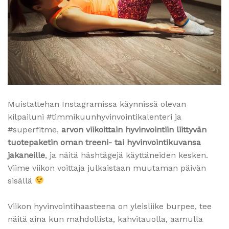
Muistattehan Instagramissa käynnissä olevan
kilpailuni #timmikuunhyvinvointikalenteri ja
#superfitme,
arvon viikoittain hyvinvointiin liittyvän
tuotepaketin oman treeni- tai hyvinvointikuvansa
jakaneille
, ja näitä häshtägejä käyttäneiden kesken.
Viime viikon voittaja julkaistaan muutaman päivän
sisällä
Viikon hyvinvointihaasteena on yleisliike burpee, tee
näitä aina kun mahdollista, kahvitauolla, aamulla