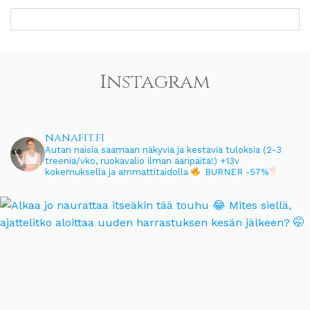
Instagram
nanafit.fi
Autan naisia saamaan näkyviä ja kestäviä tuloksia (2-3
treeniä/vko, ruokavalio ilman ääripäitä!)
+13v
kokemuksella ja ammattitaidolla
BURNER -57%