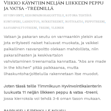
Viikko käyntiin neljän liikkeen peppu
ja vatsa -treenillä
HYVINVOINTI
,
KEHONPAINOHARJOITTELU
,
KOTONA TEHTÄVÄ
KUNTOPIIRI
,
LAIHDUTUS
,
MÖKKITREENIT
,
MOTIVAATIO
,
PEPPUTREENI
,
RASVANPOLTTOTREENI
,
TREENI
,
YLEINEN
Vatsan ja pakaran seutu on varmaankin yleisin alue
jota erityisesti naiset haluavat muokata, ja vaikkei
paikallinen rasvanpoltto olekaan mahdollista, niin
pakaralihasten ja keskivartalon
vahvistaminen treenamalla kannattaa. “Abs are made
in the kitchen” pitää paikkaansa, mutta
lihaskuntoharjoittelulla rakennetaan itse muodot.
Joten tässä teille Timmikuun Hyvinvointikalenterin
luukusta 11 neljän liikkeen peppu & vatsa -treeni
,
jossa kierroksia voi tehdä 3-6 oman tason mukaan.
RAPPUSELLE/PENKILLE NOUSU