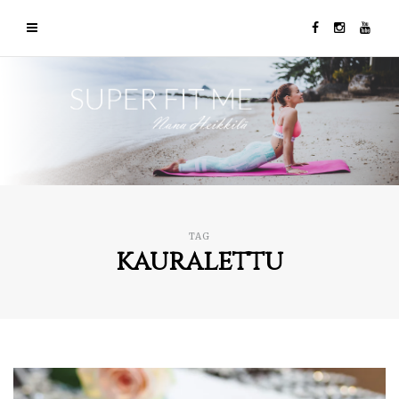
TAG
kauralettu