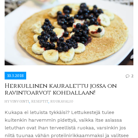
10.3.2018
2
Herkullinen kauralettu jossa on
ravintoarvot kohdallaan!
HYVINVOINTI
,
RESEPTIT
,
RUOKAVALIO
Kukapa ei letuista tykkäisi? Lettukestejä tulee
kuitenkin harvemmin pidettyä, vaikka itse asiassa
letuthan ovat ihan terveellistä ruokaa, varsinkin jos
niitä tuunaa vähän proteiinirikkaammaksi ja valitsee