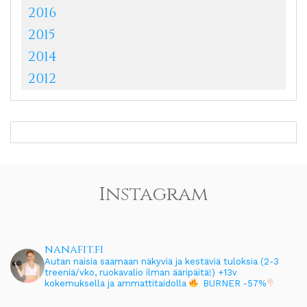
2016
2015
2014
2012
Instagram
nanafit.fi
Autan naisia saamaan näkyviä ja kestäviä tuloksia (2-3
treeniä/vko, ruokavalio ilman ääripäitä!)
+13v
kokemuksella ja ammattitaidolla
BURNER -57%