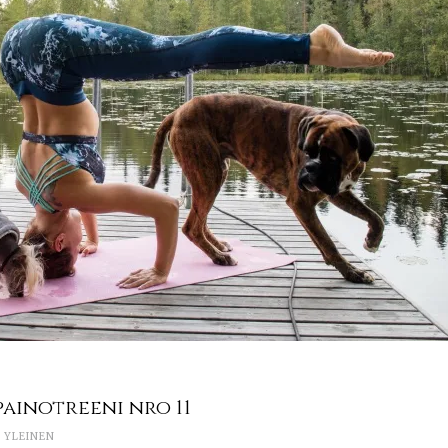
painotreeni nro 11
,
YLEINEN