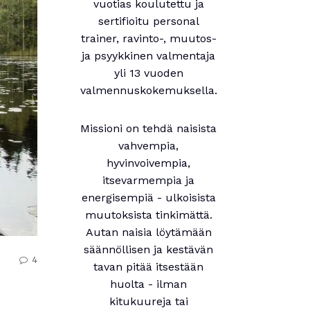
vuotias koulutettu ja
sertifioitu personal
trainer, ravinto-, muutos-
ja psyykkinen valmentaja
yli 13 vuoden
valmennuskokemuksella.
Missioni on tehdä naisista
vahvempia,
hyvinvoivempia,
itsevarmempia ja
energisempiä - ulkoisista
muutoksista tinkimättä.
Autan naisia löytämään
säännöllisen ja kestävän
4
tavan pitää itsestään
huolta - ilman
kitukuureja tai