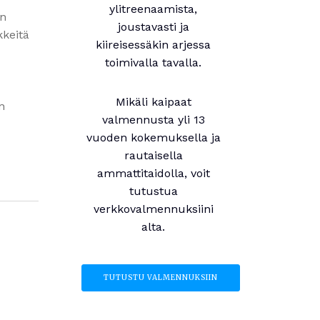
ylitreenaamista,
an
joustavasti ja
kkeitä
kiireisessäkin arjessa
toimivalla tavalla.
Mikäli kaipaat
n
valmennusta yli 13
vuoden kokemuksella ja
rautaisella
ammattitaidolla, voit
tutustua
verkkovalmennuksiini
alta.
TUTUSTU VALMENNUKSIIN