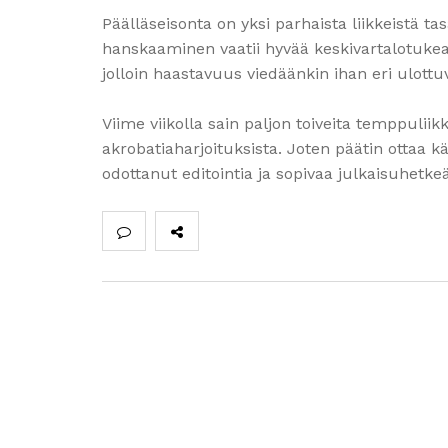
Päälläseisonta on yksi parhaista liikkeistä t
hanskaaminen vaatii hyvää keskivartalotukea
jolloin haastavuus viedäänkin ihan eri ulottu
Viime viikolla sain paljon toiveita temppuliikk
akrobatiaharjoituksista. Joten päätin ottaa 
odottanut editointia ja sopivaa julkaisuhetke