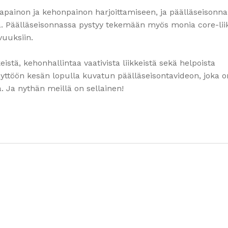
asapainon ja kehonpainon harjoittamiseen, ja päälläseisonn
. Päälläseisonnassa pystyy tekemään myös monia core-lii
vuuksiin.
eistä, kehonhallintaa vaativista liikkeistä sekä helpoista
käyttöön kesän lopulla kuvatun päälläseisontavideon, joka o
ä. Ja nythän meillä on sellainen!