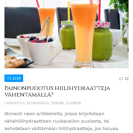
7.1.2018
12
Painonpudotus hiilihydraatteja
vähentämällä?
LAIHDUTUS
,
RUOKAVALIO
,
TREENI
,
YLEINEN
Monesti näen artikkeleita, joissa kirjoitetaan
vähähiilihydraattisen ruokavalion puolesta, tai
kehotetaan välttämään hiilihydraatteja, jos haluaa