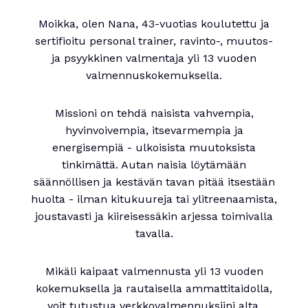
Moikka, olen Nana, 43-vuotias koulutettu ja
sertifioitu personal trainer, ravinto-, muutos-
ja psyykkinen valmentaja yli 13 vuoden
valmennuskokemuksella.
Missioni on tehdä naisista vahvempia,
hyvinvoivempia, itsevarmempia ja
energisempiä - ulkoisista muutoksista
tinkimättä. Autan naisia löytämään
säännöllisen ja kestävän tavan pitää itsestään
huolta - ilman kitukuureja tai ylitreenaamista,
joustavasti ja kiireisessäkin arjessa toimivalla
tavalla.
Mikäli kaipaat valmennusta yli 13 vuoden
kokemuksella ja rautaisella ammattitaidolla,
voit tutustua verkkovalmennuksiini alta.