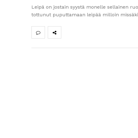
Leipä on jostain syystä monelle sellainen ru
tottunut puputtamaan leipää milloin missäkin 