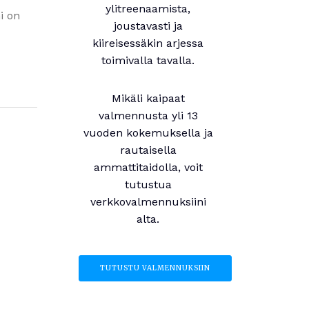
ylitreenaamista,
i on
joustavasti ja
kiireisessäkin arjessa
toimivalla tavalla.
Mikäli kaipaat
valmennusta yli 13
vuoden kokemuksella ja
rautaisella
ammattitaidolla, voit
tutustua
verkkovalmennuksiini
alta.
TUTUSTU VALMENNUKSIIN