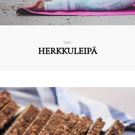
TAG
herkkuleipä