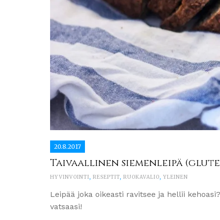
20.8.2017
Taivaallinen siemenleipä (glut
HYVINVOINTI
,
RESEPTIT
,
RUOKAVALIO
,
YLEINEN
Leipää joka oikeasti ravitsee ja hellii kehoasi?
vatsaasi!