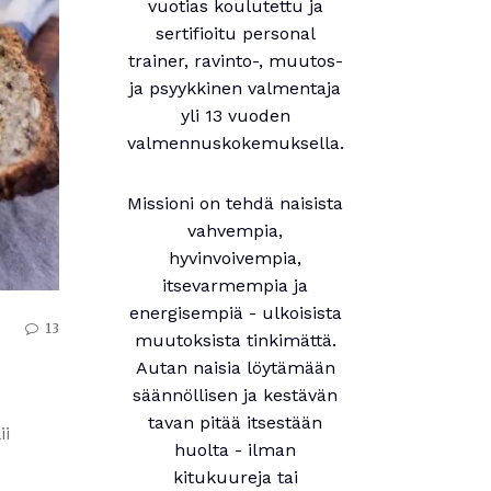
vuotias koulutettu ja
sertifioitu personal
trainer, ravinto-, muutos-
ja psyykkinen valmentaja
yli 13 vuoden
valmennuskokemuksella.
Missioni on tehdä naisista
vahvempia,
hyvinvoivempia,
itsevarmempia ja
energisempiä - ulkoisista
13
muutoksista tinkimättä.
Autan naisia löytämään
säännöllisen ja kestävän
tavan pitää itsestään
ii
huolta - ilman
kitukuureja tai