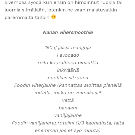
kivempaa syödä kun ensin on himoinnut ruokia tai
juomia silmillään, jotenkin ne vaan maistuvatkin
paremmalta tällöin
Nanan vihersmoothie
150 g jäisiä mangoja
1 avocado
reilu kourallinen pinaattia
inkivääriä
puolikas sitruuna
Foodin viherjauhe (kannattaa aloittaa pienellä
mitalla, maku on voimakas)*
vettä
banaani
vaniljajauhe
Foodin vaniljaheraproteiini (1/3 kauhallista, laita
enemmän jos et syö muuta)