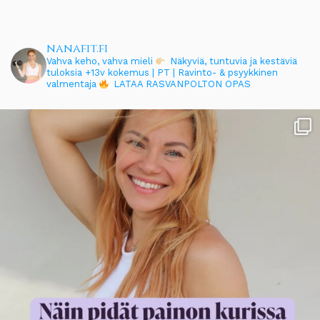
nanafit.fi
Vahva keho, vahva mieli
Näkyviä, tuntuvia ja kestäviä
tuloksia
+13v kokemus | PT | Ravinto- & psyykkinen
valmentaja
LATAA RASVANPOLTON OPAS