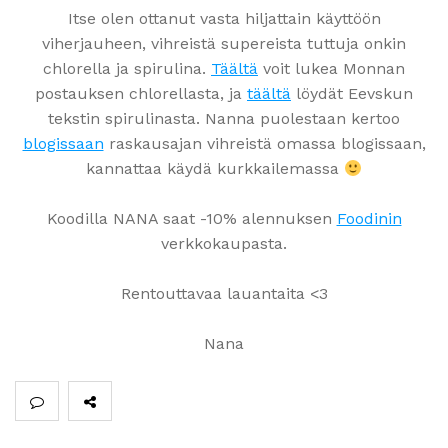
Itse olen ottanut vasta hiljattain käyttöön
viherjauheen, vihreistä supereista tuttuja onkin
chlorella ja spirulina.
Täältä
voit lukea Monnan
postauksen chlorellasta, ja
täältä
löydät Eevskun
tekstin spirulinasta. Nanna puolestaan kertoo
blogissaan
raskausajan vihreistä omassa blogissaan,
kannattaa käydä kurkkailemassa
Koodilla NANA saat -10% alennuksen
Foodinin
verkkokaupasta.
Rentouttavaa lauantaita <3
Nana