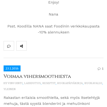
Enjoy!
Nana
Psst. Koodilla NANA saat Foodinin verkkokaupasta
-10% alennuksen
23.1.2016
1
Voimaa vihersmoothiesta
HYVINVOINTI
,
LAIHDUTUS
,
RESEPTIT
,
RUOKAPÄIVÄKIRJA
,
RUOKAVALIO
,
YLEINEN
Rakastan erilaisia smoothieita, sekä myös itsetehtyjä
mehuja, tästä syystä blenderini ja mehulinkoni