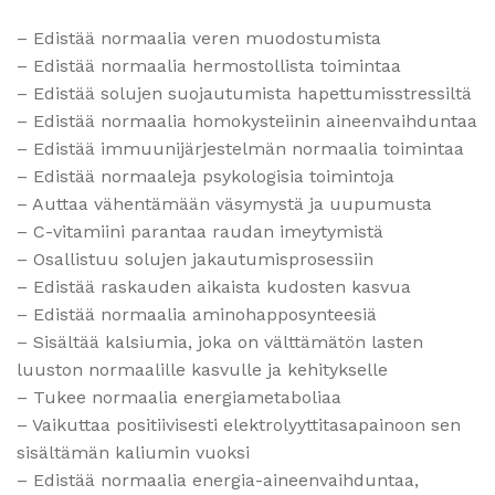
– Edistää normaalia veren muodostumista
– Edistää normaalia hermostollista toimintaa
– Edistää solujen suojautumista hapettumisstressiltä
– Edistää normaalia homokysteiinin aineenvaihduntaa
– Edistää immuunijärjestelmän normaalia toimintaa
– Edistää normaaleja psykologisia toimintoja
– Auttaa vähentämään väsymystä ja uupumusta
– C-vitamiini parantaa raudan imeytymistä
– Osallistuu solujen jakautumisprosessiin
– Edistää raskauden aikaista kudosten kasvua
– Edistää normaalia aminohapposynteesiä
– Sisältää kalsiumia, joka on välttämätön lasten
luuston normaalille kasvulle ja kehitykselle
– Tukee normaalia energiametaboliaa
– Vaikuttaa positiivisesti elektrolyyttitasapainoon sen
sisältämän kaliumin vuoksi
– Edistää normaalia energia-aineenvaihduntaa,