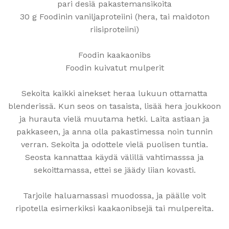
pari desiä pakastemansikoita
30 g Foodinin vaniljaproteiini (hera, tai maidoton
riisiproteiini)
Foodin kaakaonibs
Foodin kuivatut mulperit
Sekoita kaikki ainekset heraa lukuun ottamatta
blenderissä. Kun seos on tasaista, lisää hera joukkoon
ja hurauta vielä muutama hetki. Laita astiaan ja
pakkaseen, ja anna olla pakastimessa noin tunnin
verran. Sekoita ja odottele vielä puolisen tuntia.
Seosta kannattaa käydä välillä vahtimasssa ja
sekoittamassa, ettei se jäädy liian kovasti.
Tarjoile haluamassasi muodossa, ja päälle voit
ripotella esimerkiksi kaakaonibsejä tai mulpereita.