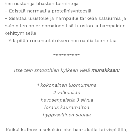
hermoston ja lihasten toimintoja
– Edistää normaalia proteiinisynteesiä
– Sisältää luustolle ja hampaille tärkeää kalsiumia ja
näin ollen on erinomainen lisä luuston ja hampaiden
kehittymiselle
– Ylläpitää ruoansulatuksen normaalia toimintaa
**********
Itse tein smoothien kylkeen vielä
munakkaan:
1 kokonainen luomumuna
2 valkuaista
hevosenpaistia 3 siivua
loraus kauramaitoa
hyppysellinen suolaa
Kaikki kulhossa sekaisin joko haarukalla tai vispilällä,