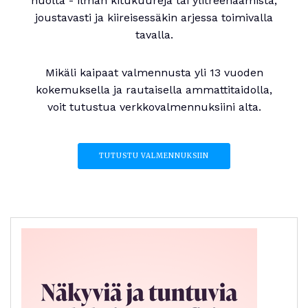
huolta - ilman kitukuureja tai ylitreenaamista,
joustavasti ja kiireisessäkin arjessa toimivalla
tavalla.
Mikäli kaipaat valmennusta yli 13 vuoden
kokemuksella ja rautaisella ammattitaidolla,
voit tutustua verkkovalmennuksiini alta.
TUTUSTU VALMENNUKSIIN