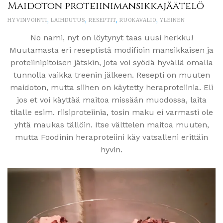
Maidoton proteiinimansikkajäätelö
HYVINVOINTI
,
LAIHDUTUS
,
RESEPTIT
,
RUOKAVALIO
,
YLEINEN
No nami, nyt on löytynyt taas uusi herkku!
Muutamasta eri reseptistä modifioin mansikkaisen ja
proteiinipitoisen jätskin, jota voi syödä hyvällä omalla
tunnolla vaikka treenin jälkeen. Resepti on muuten
maidoton, mutta siihen on käytetty heraproteiinia. Eli
jos et voi käyttää maitoa missään muodossa, laita
tilalle esim. riisiproteiinia, tosin maku ei varmasti ole
yhtä maukas tällöin. Itse välttelen maitoa muuten,
mutta Foodinin heraproteiini käy vatsalleni erittäin
hyvin.