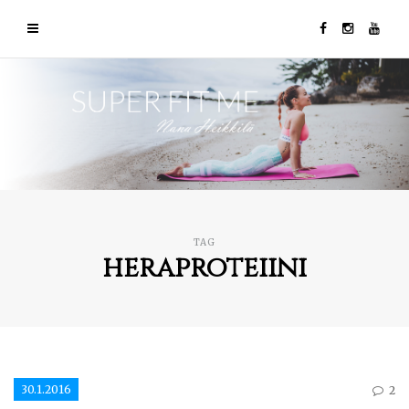
TAG
heraproteiini
30.1.2016
2