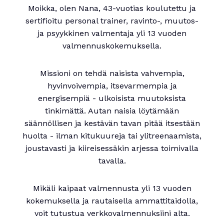
Moikka, olen Nana, 43-vuotias koulutettu ja
sertifioitu personal trainer, ravinto-, muutos-
ja psyykkinen valmentaja yli 13 vuoden
valmennuskokemuksella.
Missioni on tehdä naisista vahvempia,
hyvinvoivempia, itsevarmempia ja
energisempiä - ulkoisista muutoksista
tinkimättä. Autan naisia löytämään
säännöllisen ja kestävän tavan pitää itsestään
huolta - ilman kitukuureja tai ylitreenaamista,
joustavasti ja kiireisessäkin arjessa toimivalla
tavalla.
Mikäli kaipaat valmennusta yli 13 vuoden
kokemuksella ja rautaisella ammattitaidolla,
voit tutustua verkkovalmennuksiini alta.