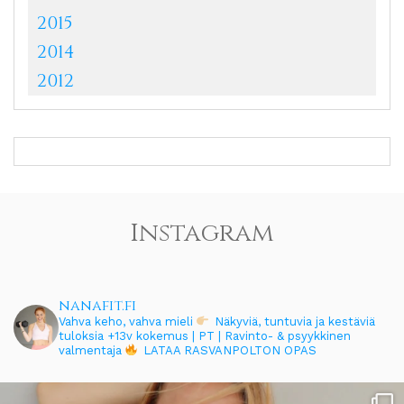
2015
2014
2012
Instagram
nanafit.fi
Vahva keho, vahva mieli
Näkyviä, tuntuvia ja kestäviä
tuloksia
+13v kokemus | PT | Ravinto- & psyykkinen
valmentaja
LATAA RASVANPOLTON OPAS