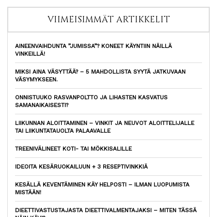
VIIMEISIMMÄT ARTIKKELIT
AINEENVAIHDUNTA ”JUMISSA”? KONEET KÄYNTIIN NÄILLÄ
VINKEILLÄ!
MIKSI AINA VÄSYTTÄÄ? – 5 MAHDOLLISTA SYYTÄ JATKUVAAN
VÄSYMYKSEEN.
ONNISTUUKO RASVANPOLTTO JA LIHASTEN KASVATUS
SAMANAIKAISESTI?
LIIKUNNAN ALOITTAMINEN – VINKIT JA NEUVOT ALOITTELIJALLE
TAI LIIKUNTATAUOLTA PALAAVALLE
TREENIVÄLINEET KOTI- TAI MÖKKISALILLE
IDEOITA KESÄRUOKAILUUN + 3 RESEPTIVINKKIÄ
KESÄLLÄ KEVENTÄMINEN KÄY HELPOSTI – ILMAN LUOPUMISTA
MISTÄÄN!
DIEETTIVASTUSTAJASTA DIEETTIVALMENTAJAKSI – MITEN TÄSSÄ