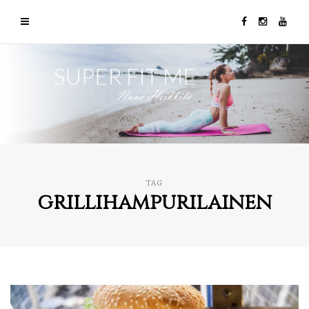
TAG
grillihampurilainen