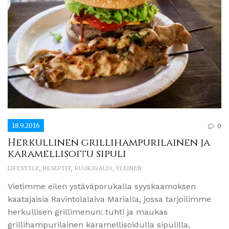
18.9.2016
0
Herkullinen grillihampurilainen ja
karamellisoitu sipuli
LIFESTYLE
,
RESEPTIT
,
RUOKAVALIO
,
YLEINEN
Vietimme eilen ystäväporukalla syyskaamoksen
kaatajaisia Ravintolalaiva Marialla, jossa tarjoilimme
herkullisen grillimenun: tuhti ja maukas
grillihampurilainen karamellisoidulla sipulilla,