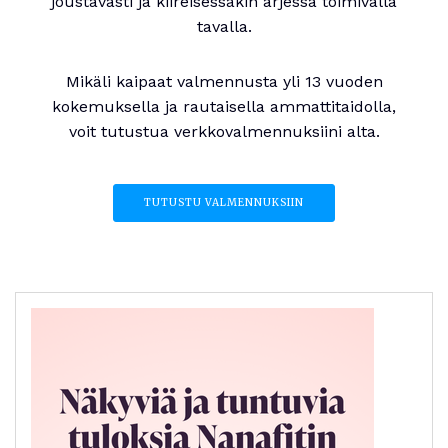
joustavasti ja kiireisessäkin arjessa toimivalla
tavalla.
Mikäli kaipaat valmennusta yli 13 vuoden
kokemuksella ja rautaisella ammattitaidolla,
voit tutustua verkkovalmennuksiini alta.
TUTUSTU VALMENNUKSIIN