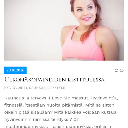
28.10.2016
10
Ulkonäköpaineiden ristitulessa
HYVINVOINTI
,
KAUNEUS
,
LIFESTYLE
Kauneus ja terveys. I Love Me messut. Hyvinvointia,
fitnessiä, itsestään huolta pitämistä. Mitä se sitten
oikein pitää sisällään? Mitä kaikkea voidaan kutsua
hyvinvoinnin nimissä tehdyksi? On
hiustenpidennyksiä, ripsien pidennyksiä, erilaisia