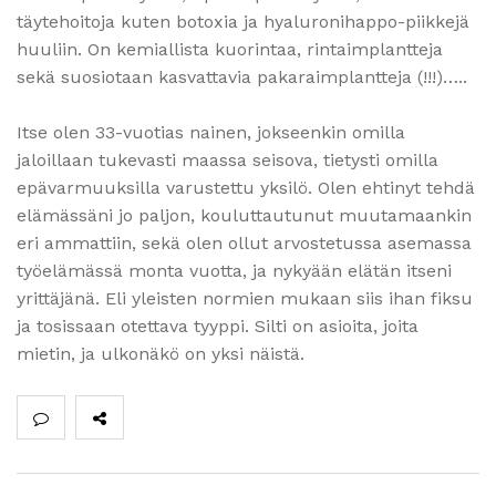
täytehoitoja kuten botoxia ja hyaluronihappo-piikkejä
huuliin. On kemiallista kuorintaa, rintaimplantteja
sekä suosiotaan kasvattavia pakaraimplantteja (!!!)…..
Itse olen 33-vuotias nainen, jokseenkin omilla
jaloillaan tukevasti maassa seisova, tietysti omilla
epävarmuuksilla varustettu yksilö. Olen ehtinyt tehdä
elämässäni jo paljon, kouluttautunut muutamaankin
eri ammattiin, sekä olen ollut arvostetussa asemassa
työelämässä monta vuotta, ja nykyään elätän itseni
yrittäjänä. Eli yleisten normien mukaan siis ihan fiksu
ja tosissaan otettava tyyppi. Silti on asioita, joita
mietin, ja ulkonäkö on yksi näistä.