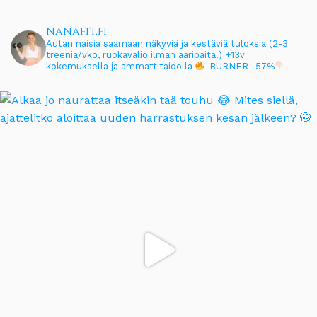
nanafit.fi
Autan naisia saamaan näkyviä ja kestäviä tuloksia (2-3
treeniä/vko, ruokavalio ilman ääripäitä!)
+13v
kokemuksella ja ammattitaidolla
BURNER -57%