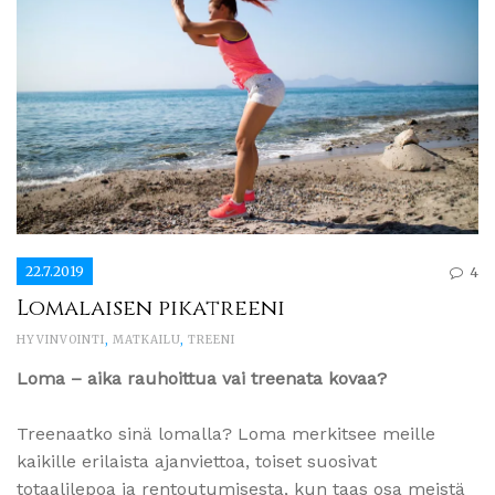
22.7.2019
4
Lomalaisen pikatreeni
HYVINVOINTI
,
MATKAILU
,
TREENI
Loma – aika rauhoittua vai treenata kovaa?
Treenaatko sinä lomalla? Loma merkitsee meille
kaikille erilaista ajanviettoa, toiset suosivat
totaalilepoa ja rentoutumisesta, kun taas osa meistä