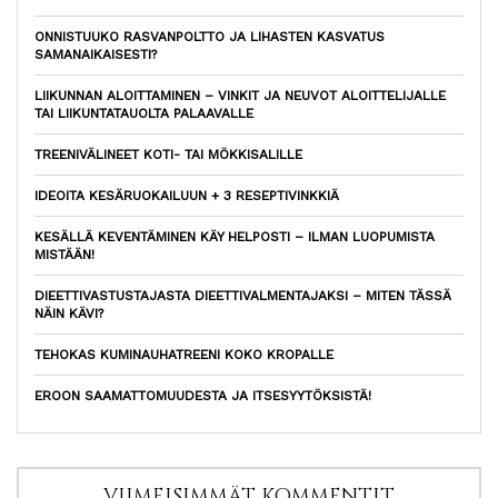
ONNISTUUKO RASVANPOLTTO JA LIHASTEN KASVATUS
SAMANAIKAISESTI?
LIIKUNNAN ALOITTAMINEN – VINKIT JA NEUVOT ALOITTELIJALLE
TAI LIIKUNTATAUOLTA PALAAVALLE
TREENIVÄLINEET KOTI- TAI MÖKKISALILLE
IDEOITA KESÄRUOKAILUUN + 3 RESEPTIVINKKIÄ
KESÄLLÄ KEVENTÄMINEN KÄY HELPOSTI – ILMAN LUOPUMISTA
MISTÄÄN!
DIEETTIVASTUSTAJASTA DIEETTIVALMENTAJAKSI – MITEN TÄSSÄ
NÄIN KÄVI?
TEHOKAS KUMINAUHATREENI KOKO KROPALLE
EROON SAAMATTOMUUDESTA JA ITSESYYTÖKSISTÄ!
VIIMEISIMMÄT KOMMENTIT