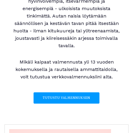
hyvinvoivempia, itsevarmempia ja
energisempiä - ulkoisista muutoksista
tinkimättä. Autan naisia löytämään
säännöllisen ja kestävän tavan pitää itsestään
huolta - ilman kitukuureja tai ylitreenaamista,
joustavasti ja kiireisessäkin arjessa toimivalla
tavalla.
Mikäli kaipaat valmennusta yli 13 vuoden
kokemuksella ja rautaisella ammattitaidolla,
voit tutustua verkkovalmennuksiini alta.
TUTUSTU VALMENNUKSIIN