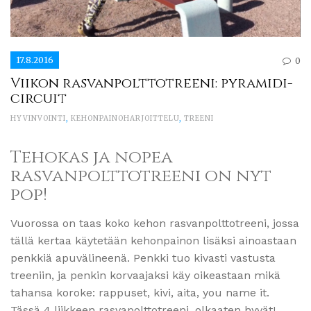
17.8.2016
0
Viikon rasvanpolttotreeni: pyramidi-
circuit
HYVINVOINTI
,
KEHONPAINOHARJOITTELU
,
TREENI
Tehokas ja nopea
rasvanpolttotreeni on nyt
pop!
Vuorossa on taas koko kehon rasvanpolttotreeni, jossa
tällä kertaa käytetään kehonpainon lisäksi ainoastaan
penkkiä apuvälineenä. Penkki tuo kivasti vastusta
treeniin, ja penkin korvaajaksi käy oikeastaan mikä
tahansa koroke: rappuset, kivi, aita, you name it.
Tässä 4 liikkeen rasvapolttotreeni, olkaaten hyvät!