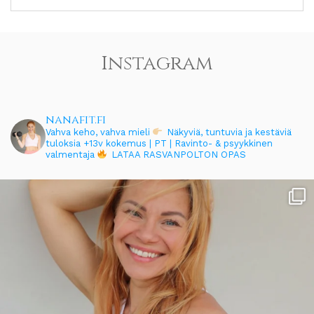
Instagram
nanafit.fi
Vahva keho, vahva mieli
Näkyviä, tuntuvia ja kestäviä
tuloksia
+13v kokemus | PT | Ravinto- & psyykkinen
valmentaja
LATAA RASVANPOLTON OPAS