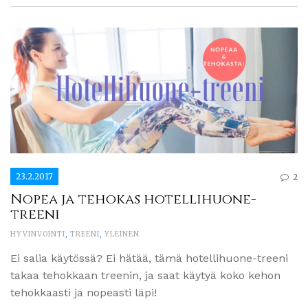
23.2.2017
2
Nopea ja tehokas hotellihuone-
treeni
HYVINVOINTI
,
TREENI
,
YLEINEN
Ei salia käytössä? Ei hätää, tämä hotellihuone-treeni
takaa tehokkaan treenin, ja saat käytyä koko kehon
tehokkaasti ja nopeasti läpi!