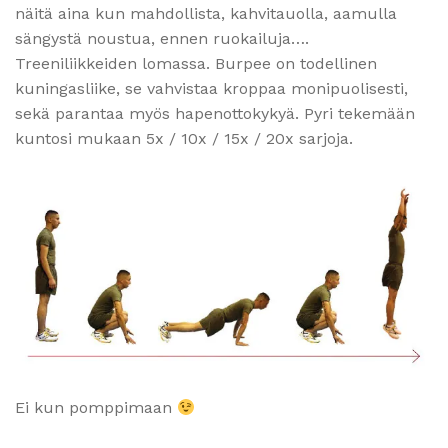
näitä aina kun mahdollista, kahvitauolla, aamulla
sängystä noustua, ennen ruokailuja….
Treeniliikkeiden lomassa. Burpee on todellinen
kuningasliike, se vahvistaa kroppaa monipuolisesti,
sekä parantaa myös hapenottokykyä. Pyri tekemään
kuntosi mukaan 5x / 10x / 15x / 20x sarjoja.
Ei kun pomppimaan