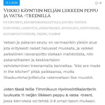
11.1.2016
0
Viikko käyntiin neljän liikkeen peppu
ja vatsa -treenillä
HYVINVOINTI
,
KEHONPAINOHARJOITTELU
,
KOTONA TEHTÄVÄ
KUNTOPIIRI
,
LAIHDUTUS
,
MÖKKITREENIT
,
MOTIVAATIO
,
PEPPUTREENI
,
RASVANPOLTTOTREENI
,
TREENI
,
YLEINEN
Vatsan ja pakaran seutu on varmaankin yleisin alue
jota erityisesti naiset haluavat muokata, ja vaikkei
paikallinen rasvanpoltto olekaan mahdollista, niin
pakaralihasten ja keskivartalon
vahvistaminen treenamalla kannattaa. “Abs are made
in the kitchen” pitää paikkaansa, mutta
lihaskuntoharjoittelulla rakennetaan itse muodot.
Joten tässä teille Timmikuun Hyvinvointikalenterin
luukusta 11 neljän liikkeen peppu & vatsa -treeni
,
jossa kierroksia voi tehdä 3-6 oman tason mukaan.