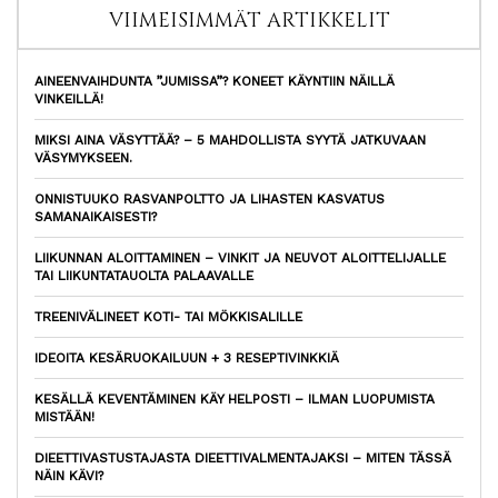
VIIMEISIMMÄT ARTIKKELIT
AINEENVAIHDUNTA ”JUMISSA”? KONEET KÄYNTIIN NÄILLÄ
VINKEILLÄ!
MIKSI AINA VÄSYTTÄÄ? – 5 MAHDOLLISTA SYYTÄ JATKUVAAN
VÄSYMYKSEEN.
ONNISTUUKO RASVANPOLTTO JA LIHASTEN KASVATUS
SAMANAIKAISESTI?
LIIKUNNAN ALOITTAMINEN – VINKIT JA NEUVOT ALOITTELIJALLE
TAI LIIKUNTATAUOLTA PALAAVALLE
TREENIVÄLINEET KOTI- TAI MÖKKISALILLE
IDEOITA KESÄRUOKAILUUN + 3 RESEPTIVINKKIÄ
KESÄLLÄ KEVENTÄMINEN KÄY HELPOSTI – ILMAN LUOPUMISTA
MISTÄÄN!
DIEETTIVASTUSTAJASTA DIEETTIVALMENTAJAKSI – MITEN TÄSSÄ
NÄIN KÄVI?