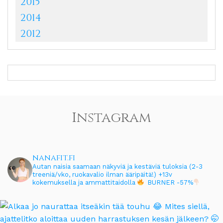
2015
2014
2012
Instagram
nanafit.fi
Autan naisia saamaan näkyviä ja kestäviä tuloksia (2-3
treeniä/vko, ruokavalio ilman ääripäitä!)
+13v
kokemuksella ja ammattitaidolla
BURNER -57%