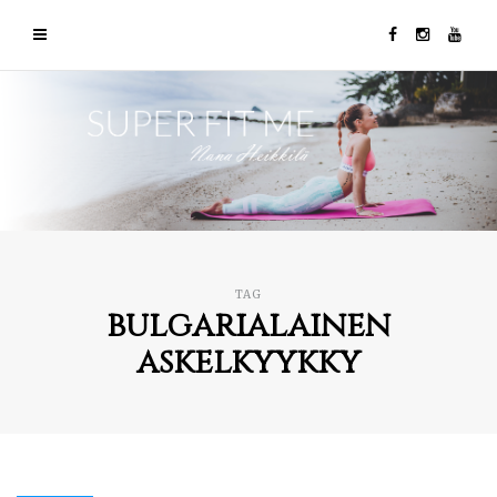
TAG
bulgarialainen
askelkyykky