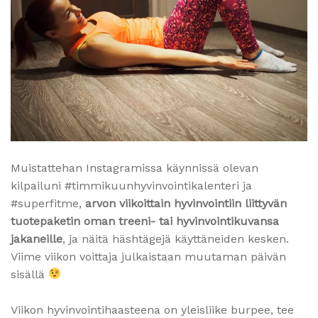
Muistattehan Instagramissa käynnissä olevan
kilpailuni #timmikuunhyvinvointikalenteri ja
#superfitme,
arvon viikoittain hyvinvointiin liittyvän
tuotepaketin oman treeni- tai hyvinvointikuvansa
jakaneille
, ja näitä häshtägejä käyttäneiden kesken.
Viime viikon voittaja julkaistaan muutaman päivän
sisällä
Viikon hyvinvointihaasteena on yleisliike burpee, tee