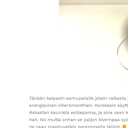
Tänään kaipasin aamupalalle jotain raikasta
energisoivan vihersmoothien. Korkkasin käyttö
Rakastan kaunista esillepanoa, ja aina vaan 
hah. No mutta onhan se paljon kivempaa syöd
ne vaan maistuvatkin paremmalta tällöin