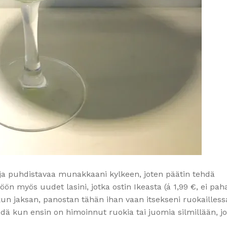
 ja puhdistavaa munakkaani kylkeen, joten päätin tehdä
ön myös uudet lasini, jotka ostin Ikeasta (á 1,99 €, ei pah
kun jaksan, panostan tähän ihan vaan itsekseni ruokailless
ä kun ensin on himoinnut ruokia tai juomia silmillään, j