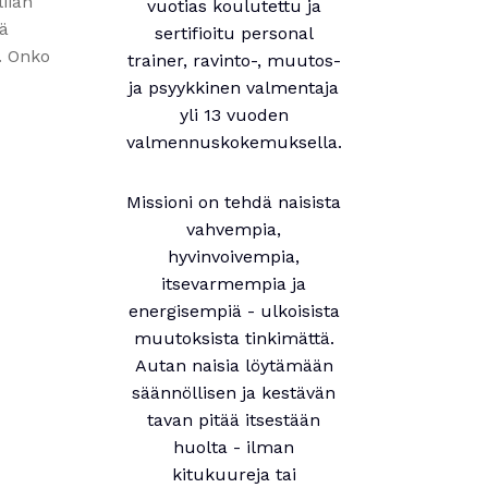
iian
vuotias koulutettu ja
tä
sertifioitu personal
. Onko
trainer, ravinto-, muutos-
ja psyykkinen valmentaja
yli 13 vuoden
valmennuskokemuksella.
Missioni on tehdä naisista
vahvempia,
hyvinvoivempia,
itsevarmempia ja
energisempiä - ulkoisista
muutoksista tinkimättä.
Autan naisia löytämään
säännöllisen ja kestävän
tavan pitää itsestään
huolta - ilman
kitukuureja tai