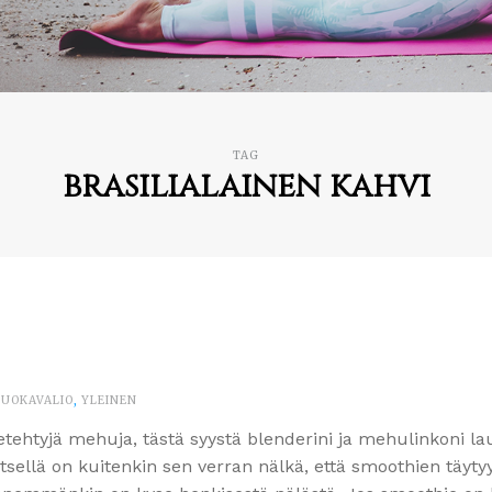
TAG
brasilialainen kahvi
RUOKAVALIO
,
YLEINEN
etehtyjä mehuja, tästä syystä blenderini ja mehulinkoni la
itsellä on kuitenkin sen verran nälkä, että smoothien täytyy