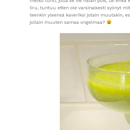
melko tuhti, jotta se vie nälän pois, tai eh
liru, tuntuu etten ole varsinaisesti syönyt mi
teenkin yleensä kaveriksi jotain muutakin, 
jollain muuten samaa ongelmaa?