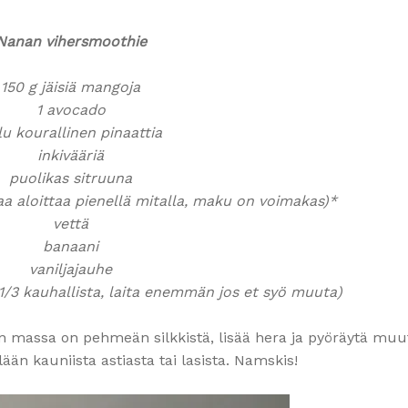
Nanan vihersmoothie
150 g jäisiä mangoja
1 avocado
lu kourallinen pinaattia
inkivääriä
puolikas sitruuna
a aloittaa pienellä mitalla, maku on voimakas)*
vettä
banaani
vaniljajauhe
(1/3 kauhallista, laita enemmän jos et syö muuta)
 kun massa on pehmeän silkkistä, lisää hera ja pyöräytä m
lään kauniista astiasta tai lasista. Namskis!