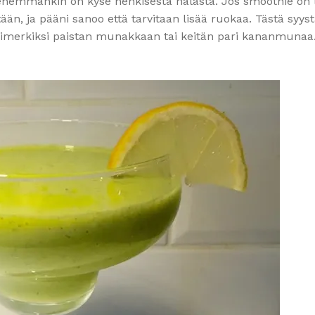
kä enemmänkin on kyse henkisestä nälästä. Jos smoothie on l
tään, ja pääni sanoo että tarvitaan lisää ruokaa. Tästä syys
esimerkiksi paistan munakkaan tai keitän pari kananmunaa