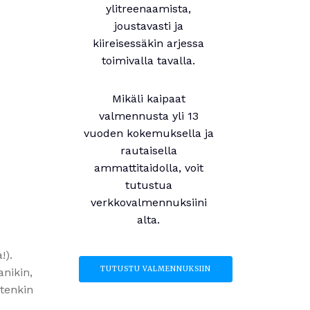
ylitreenaamista,
joustavasti ja
kiireisessäkin arjessa
toimivalla tavalla.
Mikäli kaipaat
valmennusta yli 13
vuoden kokemuksella ja
rautaisella
ammattitaidolla, voit
tutustua
verkkovalmennuksiini
alta.
a!).
TUTUSTU VALMENNUKSIIN
anikin,
otenkin