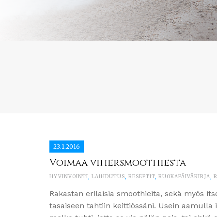
23.1.2016
Voimaa vihersmoothiesta
HYVINVOINTI
,
LAIHDUTUS
,
RESEPTIT
,
RUOKAPÄIVÄKIRJA
,
Rakastan erilaisia smoothieita, sekä myös its
tasaiseen tahtiin keittiössäni. Usein aamulla 