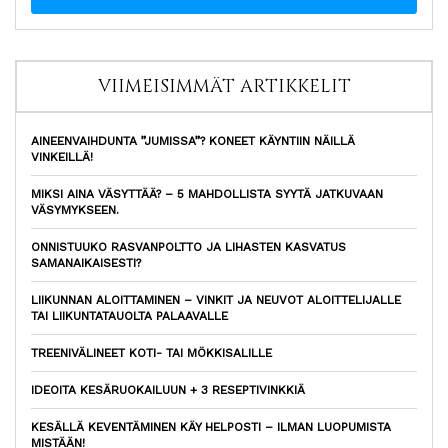
VIIMEISIMMÄT ARTIKKELIT
AINEENVAIHDUNTA ”JUMISSA”? KONEET KÄYNTIIN NÄILLÄ
VINKEILLÄ!
MIKSI AINA VÄSYTTÄÄ? – 5 MAHDOLLISTA SYYTÄ JATKUVAAN
VÄSYMYKSEEN.
ONNISTUUKO RASVANPOLTTO JA LIHASTEN KASVATUS
SAMANAIKAISESTI?
LIIKUNNAN ALOITTAMINEN – VINKIT JA NEUVOT ALOITTELIJALLE
TAI LIIKUNTATAUOLTA PALAAVALLE
TREENIVÄLINEET KOTI- TAI MÖKKISALILLE
IDEOITA KESÄRUOKAILUUN + 3 RESEPTIVINKKIÄ
KESÄLLÄ KEVENTÄMINEN KÄY HELPOSTI – ILMAN LUOPUMISTA
MISTÄÄN!