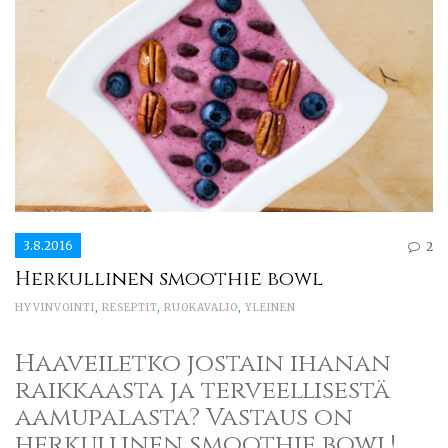
3.8.2016
2
Herkullinen smoothie bowl
HYVINVOINTI
,
RESEPTIT
,
RUOKAVALIO
,
YLEINEN
Haaveiletko jostain ihanan
raikkaasta ja terveellisestä
aamupalasta? Vastaus on
herkullinen smoothie bowl!