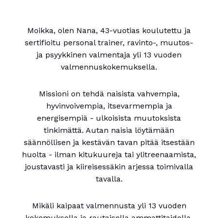
Moikka, olen Nana, 43-vuotias koulutettu ja
sertifioitu personal trainer, ravinto-, muutos-
ja psyykkinen valmentaja yli 13 vuoden
valmennuskokemuksella.
Missioni on tehdä naisista vahvempia,
hyvinvoivempia, itsevarmempia ja
energisempiä - ulkoisista muutoksista
tinkimättä. Autan naisia löytämään
säännöllisen ja kestävän tavan pitää itsestään
huolta - ilman kitukuureja tai ylitreenaamista,
joustavasti ja kiireisessäkin arjessa toimivalla
tavalla.
Mikäli kaipaat valmennusta yli 13 vuoden
kokemuksella ja rautaisella ammattitaidolla,