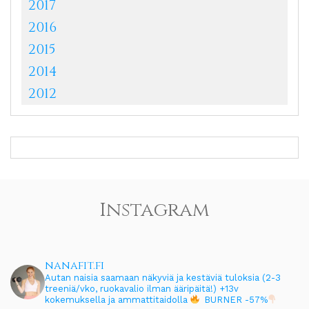
2017
2016
2015
2014
2012
Instagram
nanafit.fi
Autan naisia saamaan näkyviä ja kestäviä tuloksia (2-3
treeniä/vko, ruokavalio ilman ääripäitä!)
+13v
kokemuksella ja ammattitaidolla
BURNER -57%