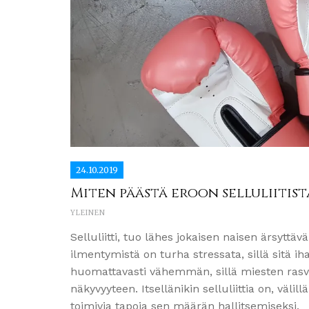
24.10.2019
Miten päästä eroon selluliitist
YLEINEN
Selluliitti, tuo lähes jokaisen naisen ärsyttä
ilmentymistä on turha stressata, sillä sitä iha
huomattavasti vähemmän, sillä miesten rasvas
näkyvyyteen. Itsellänikin selluliittia on, vä
toimivia tapoja sen määrän hallitsemiseksi.