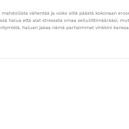
si mahdollista vähentää ja voiko siitä päästä kokonaan eroo
ä halua että alat stressata omaa selluliittimäärääsi, mut
intymistä, haluan jakaa nämä parhaimmat vinkkini kanssa