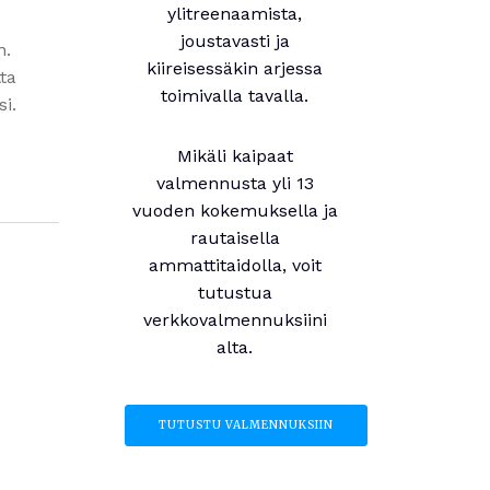
ylitreenaamista,
joustavasti ja
n.
kiireisessäkin arjessa
ta
toimivalla tavalla.
si.
Mikäli kaipaat
valmennusta yli 13
vuoden kokemuksella ja
rautaisella
ammattitaidolla, voit
tutustua
verkkovalmennuksiini
alta.
TUTUSTU VALMENNUKSIIN