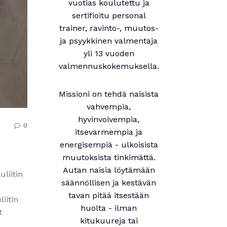
vuotias koulutettu ja
sertifioitu personal
trainer, ravinto-, muutos-
ja psyykkinen valmentaja
yli 13 vuoden
valmennuskokemuksella.
Missioni on tehdä naisista
vahvempia,
hyvinvoivempia,
0
itsevarmempia ja
energisempiä - ulkoisista
muutoksista tinkimättä.
Autan naisia löytämään
uliitin
säännöllisen ja kestävän
tavan pitää itsestään
iitin
huolta - ilman
t
kitukuureja tai