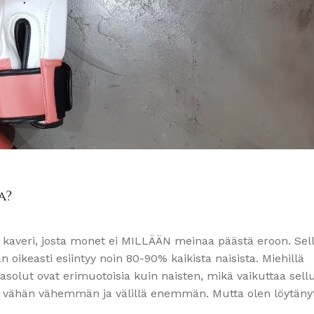
a?
vä kaveri, josta monet ei MILLÄÄN meinaa päästä eroon. Sell
n oikeasti esiintyy noin 80-90% kaikista naisista. Miehillä
olut ovat erimuotoisia kuin naisten, mikä vaikuttaa sellul
lillä vähän vähemmän ja välillä enemmän. Mutta olen löytäny