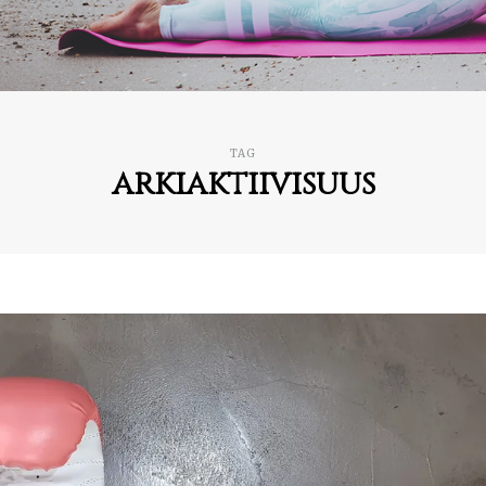
TAG
arkiaktiivisuus