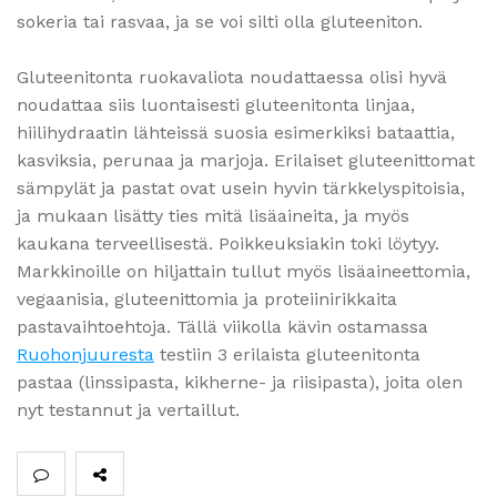
sokeria tai rasvaa, ja se voi silti olla gluteeniton.
Gluteenitonta ruokavaliota noudattaessa olisi hyvä
noudattaa siis luontaisesti gluteenitonta linjaa,
hiilihydraatin lähteissä suosia esimerkiksi bataattia,
kasviksia, perunaa ja marjoja. Erilaiset gluteenittomat
sämpylät ja pastat ovat usein hyvin tärkkelyspitoisia,
ja mukaan lisätty ties mitä lisäaineita, ja myös
kaukana terveellisestä. Poikkeuksiakin toki löytyy.
Markkinoille on hiljattain tullut myös lisäaineettomia,
vegaanisia, gluteenittomia ja proteiinirikkaita
pastavaihtoehtoja. Tällä viikolla kävin ostamassa
Ruohonjuuresta
testiin 3 erilaista gluteenitonta
pastaa (linssipasta, kikherne- ja riisipasta), joita olen
nyt testannut ja vertaillut.