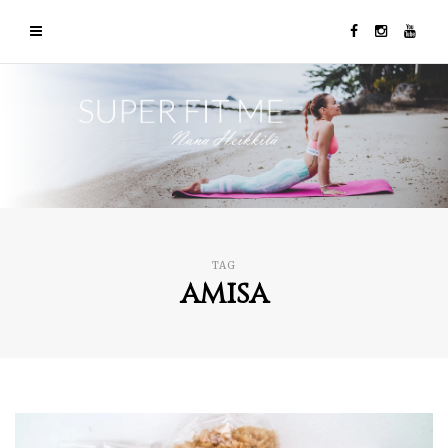
TAG
amisa