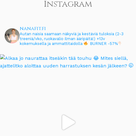
Instagram
nanafit.fi
Autan naisia saamaan näkyviä ja kestäviä tuloksia (2-3
treeniä/vko, ruokavalio ilman ääripäitä!)
+13v
kokemuksella ja ammattitaidolla
BURNER -57%