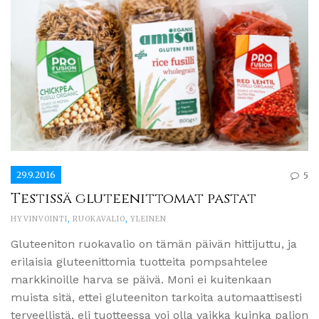
29.9.2016
5
Testissä gluteenittomat pastat
HYVINVOINTI
,
RUOKAVALIO
,
YLEINEN
Gluteeniton ruokavalio on tämän päivän hittijuttu, ja
erilaisia gluteenittomia tuotteita pompsahtelee
markkinoille harva se päivä. Moni ei kuitenkaan
muista sitä, ettei gluteeniton tarkoita automaattisesti
terveellistä, eli tuotteessa voi olla vaikka kuinka paljon