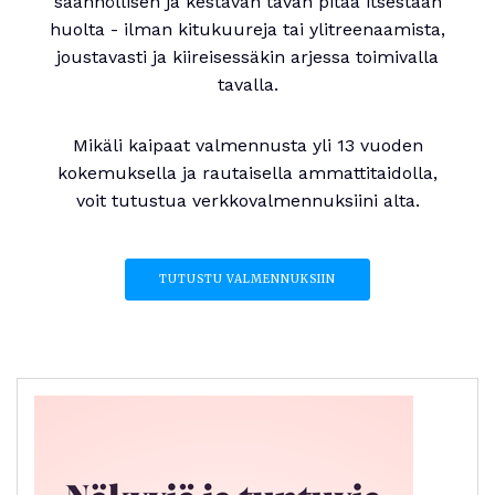
säännöllisen ja kestävän tavan pitää itsestään
huolta - ilman kitukuureja tai ylitreenaamista,
joustavasti ja kiireisessäkin arjessa toimivalla
tavalla.
Mikäli kaipaat valmennusta yli 13 vuoden
kokemuksella ja rautaisella ammattitaidolla,
voit tutustua verkkovalmennuksiini alta.
TUTUSTU VALMENNUKSIIN