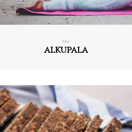
TAG
alkupala