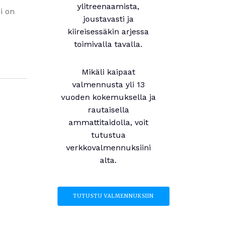
ylitreenaamista,
i on
joustavasti ja
kiireisessäkin arjessa
toimivalla tavalla.
Mikäli kaipaat
valmennusta yli 13
vuoden kokemuksella ja
rautaisella
ammattitaidolla, voit
tutustua
verkkovalmennuksiini
alta.
TUTUSTU VALMENNUKSIIN