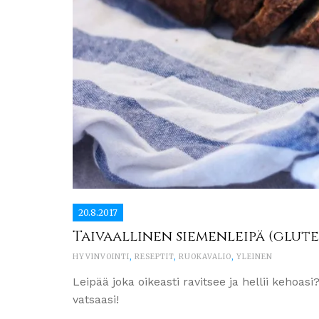
20.8.2017
Taivaallinen siemenleipä (glut
HYVINVOINTI
,
RESEPTIT
,
RUOKAVALIO
,
YLEINEN
Leipää joka oikeasti ravitsee ja hellii kehoasi?
vatsaasi!