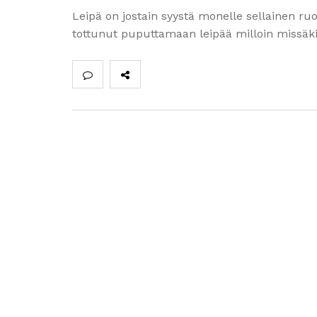
Leipä on jostain syystä monelle sellainen ru
tottunut puputtamaan leipää milloin missäkin 