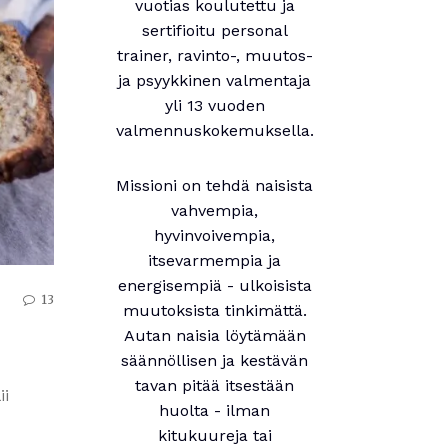
vuotias koulutettu ja
sertifioitu personal
trainer, ravinto-, muutos-
ja psyykkinen valmentaja
yli 13 vuoden
valmennuskokemuksella.
Missioni on tehdä naisista
vahvempia,
hyvinvoivempia,
itsevarmempia ja
energisempiä - ulkoisista
13
muutoksista tinkimättä.
Autan naisia löytämään
säännöllisen ja kestävän
tavan pitää itsestään
ii
huolta - ilman
kitukuureja tai