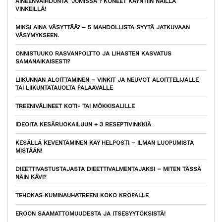
AINEENVAIHDUNTA ”JUMISSA”? KONEET KÄYNTIIN NÄILLÄ
VINKEILLÄ!
MIKSI AINA VÄSYTTÄÄ? – 5 MAHDOLLISTA SYYTÄ JATKUVAAN
VÄSYMYKSEEN.
ONNISTUUKO RASVANPOLTTO JA LIHASTEN KASVATUS
SAMANAIKAISESTI?
LIIKUNNAN ALOITTAMINEN – VINKIT JA NEUVOT ALOITTELIJALLE
TAI LIIKUNTATAUOLTA PALAAVALLE
TREENIVÄLINEET KOTI- TAI MÖKKISALILLE
IDEOITA KESÄRUOKAILUUN + 3 RESEPTIVINKKIÄ
KESÄLLÄ KEVENTÄMINEN KÄY HELPOSTI – ILMAN LUOPUMISTA
MISTÄÄN!
DIEETTIVASTUSTAJASTA DIEETTIVALMENTAJAKSI – MITEN TÄSSÄ
NÄIN KÄVI?
TEHOKAS KUMINAUHATREENI KOKO KROPALLE
EROON SAAMATTOMUUDESTA JA ITSESYYTÖKSISTÄ!