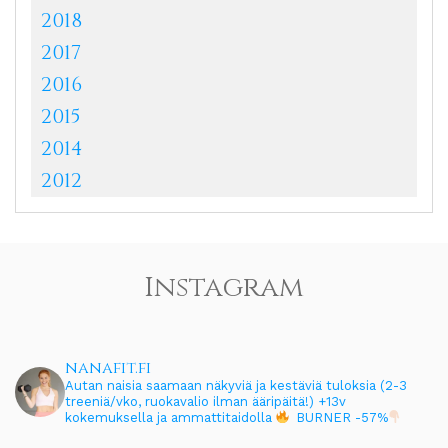
2018
2017
2016
2015
2014
2012
Instagram
nanafit.fi
Autan naisia saamaan näkyviä ja kestäviä tuloksia (2-3
treeniä/vko, ruokavalio ilman ääripäitä!)
+13v
kokemuksella ja ammattitaidolla
BURNER -57%