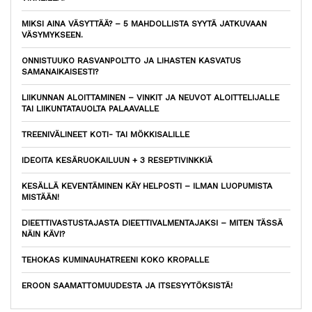
MIKSI AINA VÄSYTTÄÄ? – 5 MAHDOLLISTA SYYTÄ JATKUVAAN
VÄSYMYKSEEN.
ONNISTUUKO RASVANPOLTTO JA LIHASTEN KASVATUS
SAMANAIKAISESTI?
LIIKUNNAN ALOITTAMINEN – VINKIT JA NEUVOT ALOITTELIJALLE
TAI LIIKUNTATAUOLTA PALAAVALLE
TREENIVÄLINEET KOTI- TAI MÖKKISALILLE
IDEOITA KESÄRUOKAILUUN + 3 RESEPTIVINKKIÄ
KESÄLLÄ KEVENTÄMINEN KÄY HELPOSTI – ILMAN LUOPUMISTA
MISTÄÄN!
DIEETTIVASTUSTAJASTA DIEETTIVALMENTAJAKSI – MITEN TÄSSÄ
NÄIN KÄVI?
TEHOKAS KUMINAUHATREENI KOKO KROPALLE
EROON SAAMATTOMUUDESTA JA ITSESYYTÖKSISTÄ!