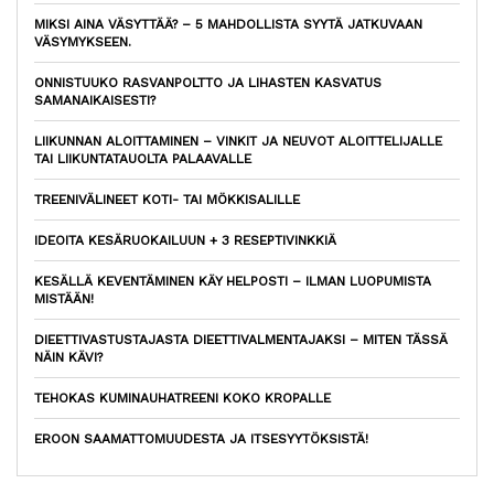
MIKSI AINA VÄSYTTÄÄ? – 5 MAHDOLLISTA SYYTÄ JATKUVAAN
VÄSYMYKSEEN.
ONNISTUUKO RASVANPOLTTO JA LIHASTEN KASVATUS
SAMANAIKAISESTI?
LIIKUNNAN ALOITTAMINEN – VINKIT JA NEUVOT ALOITTELIJALLE
TAI LIIKUNTATAUOLTA PALAAVALLE
TREENIVÄLINEET KOTI- TAI MÖKKISALILLE
IDEOITA KESÄRUOKAILUUN + 3 RESEPTIVINKKIÄ
KESÄLLÄ KEVENTÄMINEN KÄY HELPOSTI – ILMAN LUOPUMISTA
MISTÄÄN!
DIEETTIVASTUSTAJASTA DIEETTIVALMENTAJAKSI – MITEN TÄSSÄ
NÄIN KÄVI?
TEHOKAS KUMINAUHATREENI KOKO KROPALLE
EROON SAAMATTOMUUDESTA JA ITSESYYTÖKSISTÄ!