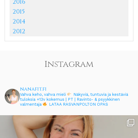
2016
2015
2014
2012
Instagram
nanafit.fi
Vahva keho, vahva mieli
Näkyviä, tuntuvia ja kestäviä
tuloksia
+13v kokemus | PT | Ravinto- & psyykkinen
valmentaja
LATAA RASVANPOLTON OPAS