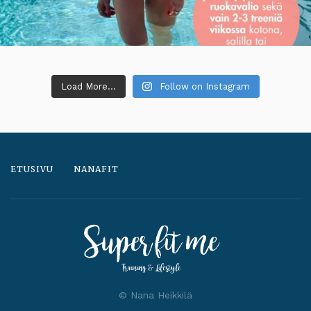
Load More...
Follow on Instagram
ETUSIVU
NANAFIT
© Nana Heikkilä