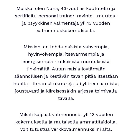
Moikka, olen Nana, 43-vuotias koulutettu ja
sertifioitu personal trainer, ravinto-, muutos-
ja psyykkinen valmentaja yli 13 vuoden
valmennuskokemuksella.
Missioni on tehdä naisista vahvempia,
hyvinvoivempia, itsevarmempia ja
energisempiä - ulkoisista muutoksista
tinkimättä. Autan naisia löytämään
säännöllisen ja kestävän tavan pitää itsestään
huolta - ilman kitukuureja tai ylitreenaamista,
joustavasti ja kiireisessäkin arjessa toimivalla
tavalla.
Mikäli kaipaat valmennusta yli 13 vuoden
kokemuksella ja rautaisella ammattitaidolla,
voit tutustua verkkovalmennuksiini alta.