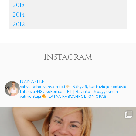
2015
2014
2012
Instagram
nanafit.fi
Vahva keho, vahva mieli
Näkyviä, tuntuvia ja kestäviä
tuloksia
+13v kokemus | PT | Ravinto- & psyykkinen
valmentaja
LATAA RASVANPOLTON OPAS