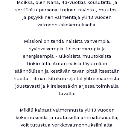
Moikka, olen Nana, 43-vuotias koulutettu ja
sertifioitu personal trainer, ravinto-, muutos-
ja psyykkinen valmentaja yli 13 vuoden
valmennuskokemuksella.
Missioni on tehdä naisista vahvempia,
hyvinvoivempia, itsevarmempia ja
energisempiä - ulkoisista muutoksista
tinkimättä. Autan naisia löytämään
säännöllisen ja kestävän tavan pitää itsestään
huolta - ilman kitukuureja tai ylitreenaamista,
joustavasti ja kiireisessäkin arjessa toimivalla
tavalla.
Mikäli kaipaat valmennusta yli 13 vuoden
kokemuksella ja rautaisella ammattitaidolla,
voit tutustua verkkovalmennuksiini alta.