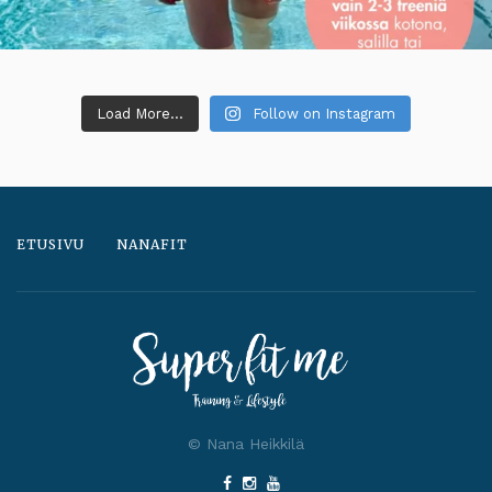
Load More...
Follow on Instagram
ETUSIVU
NANAFIT
© Nana Heikkilä