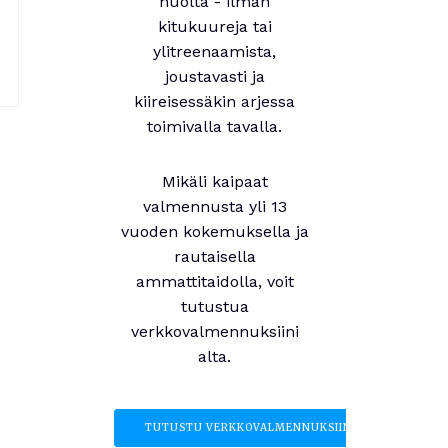
huolta - ilman
kitukuureja tai
ylitreenaamista,
joustavasti ja
kiireisessäkin arjessa
toimivalla tavalla.
Mikäli kaipaat
valmennusta yli 13
vuoden kokemuksella ja
rautaisella
ammattitaidolla, voit
tutustua
verkkovalmennuksiini
alta.
TUTUSTU VERKKOVALMENNUKSIIN