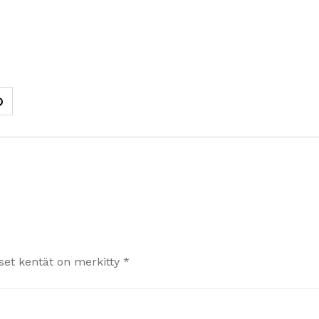
iset kentät on merkitty
*