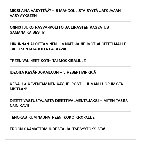
MIKSI AINA VÄSYTTÄÄ? – 5 MAHDOLLISTA SYYTÄ JATKUVAAN
VÄSYMYKSEEN.
ONNISTUUKO RASVANPOLTTO JA LIHASTEN KASVATUS
SAMANAIKAISESTI?
LIIKUNNAN ALOITTAMINEN – VINKIT JA NEUVOT ALOITTELIJALLE
TAI LIIKUNTATAUOLTA PALAAVALLE
TREENIVÄLINEET KOTI- TAI MÖKKISALILLE
IDEOITA KESÄRUOKAILUUN + 3 RESEPTIVINKKIÄ
KESÄLLÄ KEVENTÄMINEN KÄY HELPOSTI – ILMAN LUOPUMISTA
MISTÄÄN!
DIEETTIVASTUSTAJASTA DIEETTIVALMENTAJAKSI – MITEN TÄSSÄ
NÄIN KÄVI?
TEHOKAS KUMINAUHATREENI KOKO KROPALLE
EROON SAAMATTOMUUDESTA JA ITSESYYTÖKSISTÄ!