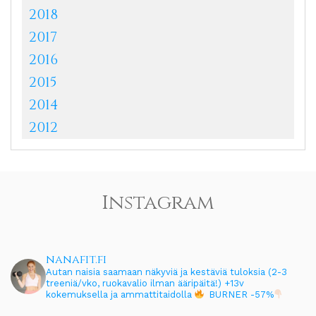
2018
2017
2016
2015
2014
2012
Instagram
nanafit.fi
Autan naisia saamaan näkyviä ja kestäviä tuloksia (2-3
treeniä/vko, ruokavalio ilman ääripäitä!)
+13v
kokemuksella ja ammattitaidolla
BURNER -57%