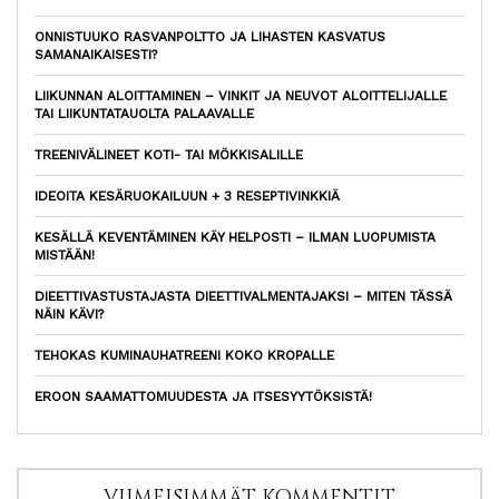
ONNISTUUKO RASVANPOLTTO JA LIHASTEN KASVATUS
SAMANAIKAISESTI?
LIIKUNNAN ALOITTAMINEN – VINKIT JA NEUVOT ALOITTELIJALLE
TAI LIIKUNTATAUOLTA PALAAVALLE
TREENIVÄLINEET KOTI- TAI MÖKKISALILLE
IDEOITA KESÄRUOKAILUUN + 3 RESEPTIVINKKIÄ
KESÄLLÄ KEVENTÄMINEN KÄY HELPOSTI – ILMAN LUOPUMISTA
MISTÄÄN!
DIEETTIVASTUSTAJASTA DIEETTIVALMENTAJAKSI – MITEN TÄSSÄ
NÄIN KÄVI?
TEHOKAS KUMINAUHATREENI KOKO KROPALLE
EROON SAAMATTOMUUDESTA JA ITSESYYTÖKSISTÄ!
VIIMEISIMMÄT KOMMENTIT