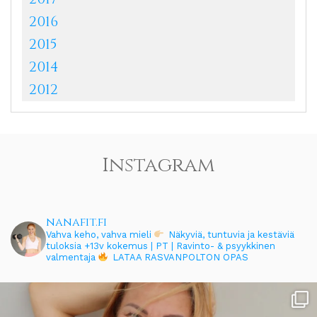
2016
2015
2014
2012
Instagram
nanafit.fi
Vahva keho, vahva mieli
Näkyviä, tuntuvia ja kestäviä
tuloksia
+13v kokemus | PT | Ravinto- & psyykkinen
valmentaja
LATAA RASVANPOLTON OPAS