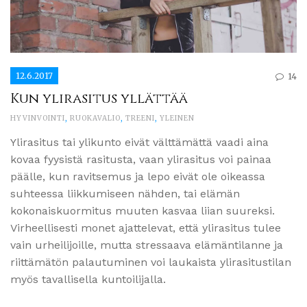
12.6.2017
14
Kun ylirasitus yllättää
HYVINVOINTI
,
RUOKAVALIO
,
TREENI
,
YLEINEN
Ylirasitus tai ylikunto eivät välttämättä vaadi aina
kovaa fyysistä rasitusta, vaan ylirasitus voi painaa
päälle, kun ravitsemus ja lepo eivät ole oikeassa
suhteessa liikkumiseen nähden, tai elämän
kokonaiskuormitus muuten kasvaa liian suureksi.
Virheellisesti monet ajattelevat, että ylirasitus tulee
vain urheilijoille, mutta stressaava elämäntilanne ja
riittämätön palautuminen voi laukaista ylirasitustilan
myös tavallisella kuntoilijalla.