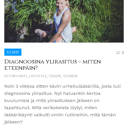
5.7.2017
2
Diagnoosina ylirasitus – miten
eteenpäin?
HYVINVOINTI
,
LIFESTYLE
,
TREENI
,
YLEINEN
Noin 3 viikkoa sitten kävin urheilulääkärillä, josta tuli
diagnoosina ylirasitus. Nyt haluankin kertoa
kuulumisia ja mitä ylirasituksen jälkeen on
tapahtunut. Mitä verikokeista löytyi, miten
lääkärikäynti vaikutti omiin rutiineihin, mitä tämän
jälkeen?