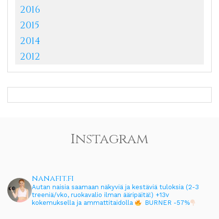
2016
2015
2014
2012
Instagram
nanafit.fi
Autan naisia saamaan näkyviä ja kestäviä tuloksia (2-3
treeniä/vko, ruokavalio ilman ääripäitä!)
+13v
kokemuksella ja ammattitaidolla
BURNER -57%