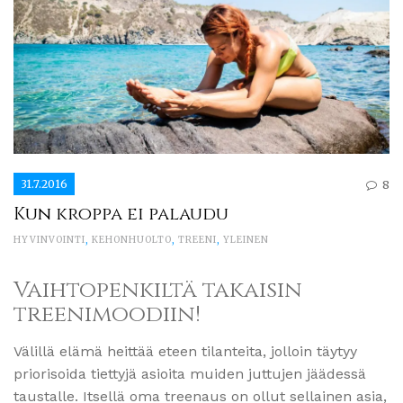
31.7.2016
8
Kun kroppa ei palaudu
HYVINVOINTI
,
KEHONHUOLTO
,
TREENI
,
YLEINEN
Vaihtopenkiltä takaisin
treenimoodiin!
Välillä elämä heittää eteen tilanteita, jolloin täytyy
priorisoida tiettyjä asioita muiden juttujen jäädessä
taustalle. Itsellä oma treenaus on ollut sellainen asia,