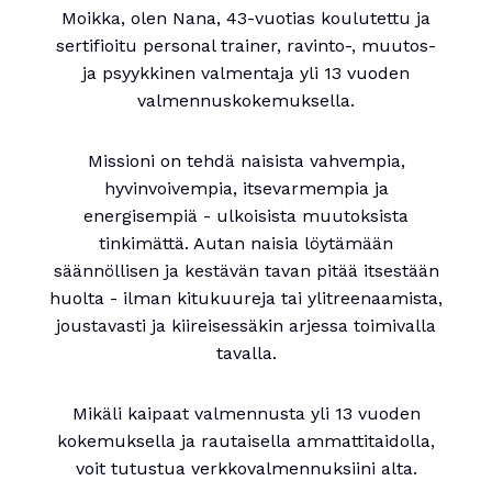
Moikka, olen Nana, 43-vuotias koulutettu ja
sertifioitu personal trainer, ravinto-, muutos-
ja psyykkinen valmentaja yli 13 vuoden
valmennuskokemuksella.
Missioni on tehdä naisista vahvempia,
hyvinvoivempia, itsevarmempia ja
energisempiä - ulkoisista muutoksista
tinkimättä. Autan naisia löytämään
säännöllisen ja kestävän tavan pitää itsestään
huolta - ilman kitukuureja tai ylitreenaamista,
joustavasti ja kiireisessäkin arjessa toimivalla
tavalla.
Mikäli kaipaat valmennusta yli 13 vuoden
kokemuksella ja rautaisella ammattitaidolla,
voit tutustua verkkovalmennuksiini alta.