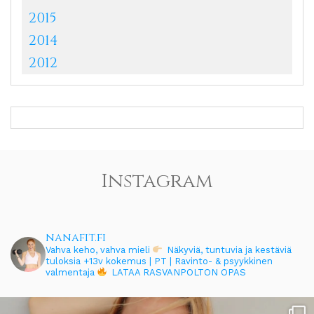
2015
2014
2012
Instagram
nanafit.fi
Vahva keho, vahva mieli
Näkyviä, tuntuvia ja kestäviä
tuloksia
+13v kokemus | PT | Ravinto- & psyykkinen
valmentaja
LATAA RASVANPOLTON OPAS