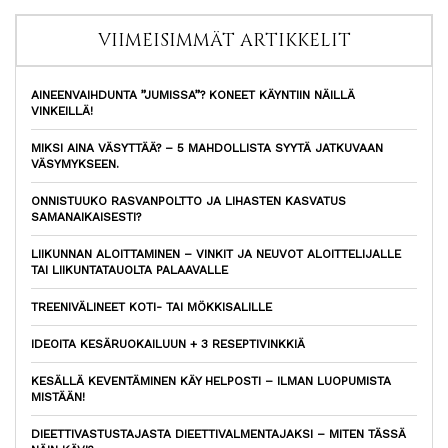
VIIMEISIMMÄT ARTIKKELIT
AINEENVAIHDUNTA ”JUMISSA”? KONEET KÄYNTIIN NÄILLÄ
VINKEILLÄ!
MIKSI AINA VÄSYTTÄÄ? – 5 MAHDOLLISTA SYYTÄ JATKUVAAN
VÄSYMYKSEEN.
ONNISTUUKO RASVANPOLTTO JA LIHASTEN KASVATUS
SAMANAIKAISESTI?
LIIKUNNAN ALOITTAMINEN – VINKIT JA NEUVOT ALOITTELIJALLE
TAI LIIKUNTATAUOLTA PALAAVALLE
TREENIVÄLINEET KOTI- TAI MÖKKISALILLE
IDEOITA KESÄRUOKAILUUN + 3 RESEPTIVINKKIÄ
KESÄLLÄ KEVENTÄMINEN KÄY HELPOSTI – ILMAN LUOPUMISTA
MISTÄÄN!
DIEETTIVASTUSTAJASTA DIEETTIVALMENTAJAKSI – MITEN TÄSSÄ