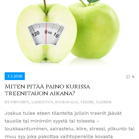
3.3.2018
4
Miten pitää paino kurissa
treenitauon aikana?
HYVINVOINTI
,
LAIHDUTUS
,
RUOKAVALIO
,
TREENI
,
YLEINEN
Joskus tulee eteen tilanteita jolloin treenit jäävät
tauolle tai minimiin syystä tai toisesta –
loukkaantuminen, sairastelu, kiire, stressi, ylikunto tai
muu syy joka pakottaa vaihtopenkille kovasta