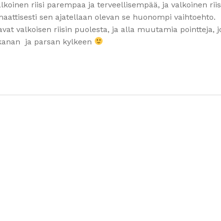
valkoinen riisi parempaa ja terveellisempää, ja valkoinen riis
omaattisesti sen ajatellaan olevan se huonompi vaihtoehto.
avat valkoisen riisin puolesta, ja alla muutamia pointteja, jo
 kanan ja parsan kylkeen