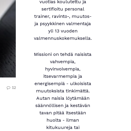
vuotias koulutettu ja
sertifioitu personal
trainer, ravinto-, muutos-
ja psyykkinen valmentaja
yli 13 vuoden
valmennuskokemuksella.
Missioni on tehdä naisista
vahvempia,
hyvinvoivempia,
itsevarmempia ja
energisempiä - ulkoisista
12
muutoksista tinkimättä.
Autan naisia löytämään
säännöllisen ja kestävän
tavan pitää itsestään
huolta - ilman
kitukuureja tai