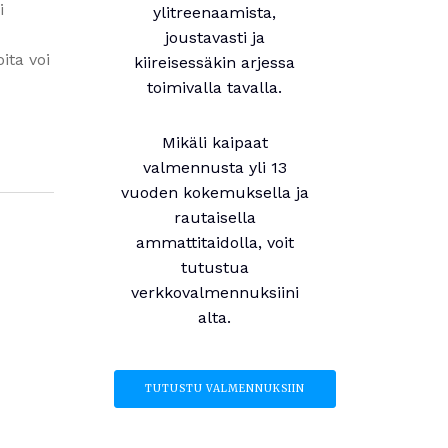
i
ylitreenaamista,
joustavasti ja
ita voi
kiireisessäkin arjessa
toimivalla tavalla.
Mikäli kaipaat
valmennusta yli 13
vuoden kokemuksella ja
rautaisella
ammattitaidolla, voit
tutustua
verkkovalmennuksiini
alta.
TUTUSTU VALMENNUKSIIN