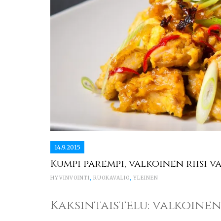
14.9.2015
Kumpi parempi, valkoinen riisi vai
HYVINVOINTI
,
RUOKAVALIO
,
YLEINEN
Kaksintaistelu: valkoinen r