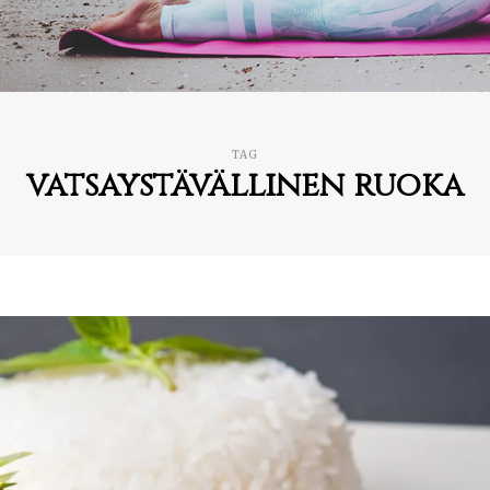
TAG
vatsaystävällinen ruoka