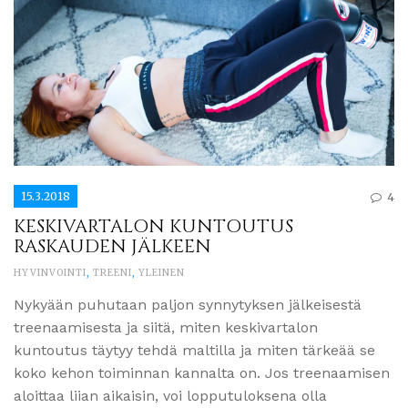
15.3.2018
4
KESKIVARTALON KUNTOUTUS
RASKAUDEN JÄLKEEN
HYVINVOINTI
,
TREENI
,
YLEINEN
Nykyään puhutaan paljon synnytyksen jälkeisestä
treenaamisesta ja siitä, miten keskivartalon
kuntoutus täytyy tehdä maltilla ja miten tärkeää se
koko kehon toiminnan kannalta on. Jos treenaamisen
aloittaa liian aikaisin, voi lopputuloksena olla