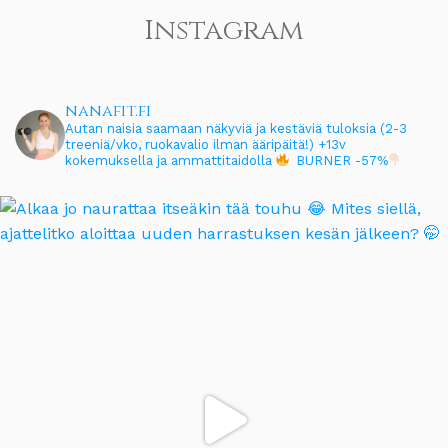
Instagram
nanafit.fi
Autan naisia saamaan näkyviä ja kestäviä tuloksia (2-3
treeniä/vko, ruokavalio ilman ääripäitä!)
+13v
kokemuksella ja ammattitaidolla
BURNER -57%