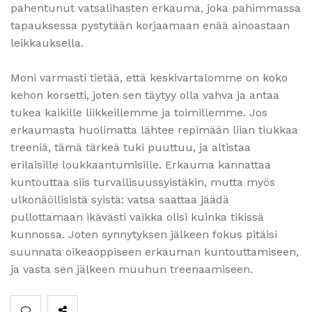
pahentunut vatsalihasten erkauma, joka pahimmassa
tapauksessa pystytään korjaamaan enää ainoastaan
leikkauksella.
Moni varmasti tietää, että keskivartalomme on koko
kehon korsetti, joten sen täytyy olla vahva ja antaa
tukea kaikille liikkeillemme ja toimillemme. Jos
erkaumasta huolimatta lähtee repimään liian tiukkaa
treeniä, tämä tärkeä tuki puuttuu, ja altistaa
erilaisille loukkaantumisille. Erkauma kannattaa
kuntouttaa siis turvallisuussyistäkin, mutta myös
ulkonäöllisistä syistä: vatsa saattaa jäädä
pullottamaan ikävästi vaikka olisi kuinka tikissä
kunnossa. Joten synnytyksen jälkeen fokus pitäisi
suunnata oikeaoppiseen erkauman kuntouttamiseen,
ja vasta sen jälkeen muuhun treenaamiseen.