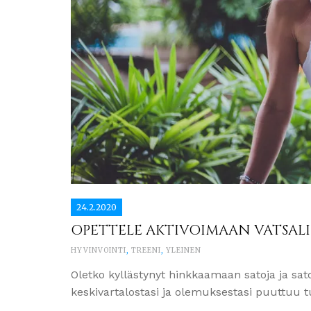
24.2.2020
OPETTELE AKTIVOIMAAN VATSALI
HYVINVOINTI
,
TREENI
,
YLEINEN
Oletko kyllästynyt hinkkaamaan satoja ja sato
keskivartalostasi ja olemuksestasi puuttuu tu