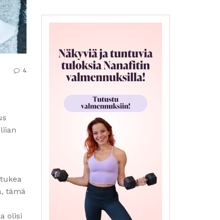
4
us
liian
 tukea
ä, tämä
a olisi