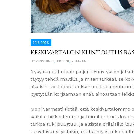
15.3.2018
KESKIVARTALON KUNTOUTUS RA
HYVINVOINTI
,
TREENI
,
YLEINEN
Nykyään puhutaan paljon synnytyksen jälkeis
täytyy tehdä maltilla ja miten tärkeää se ko
aikaisin, voi lopputuloksena olla pahentun
pystytään korjaamaan enää ainoastaan leikka
Moni varmasti tietää, että keskivartalomme on
kaikille liikkeillemme ja toimillemme. Jos e
tärkeä tuki puuttuu, ja altistaa erilaisille 
turvallisuussyistäkin, mutta myös ulkonäöllisi