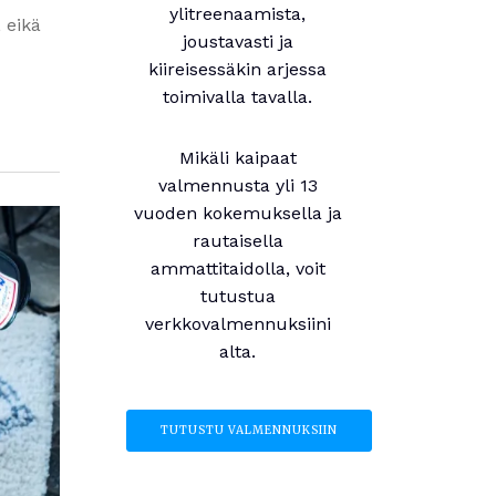
ylitreenaamista,
, eikä
joustavasti ja
kiireisessäkin arjessa
toimivalla tavalla.
Mikäli kaipaat
valmennusta yli 13
vuoden kokemuksella ja
rautaisella
ammattitaidolla, voit
tutustua
verkkovalmennuksiini
alta.
TUTUSTU VALMENNUKSIIN