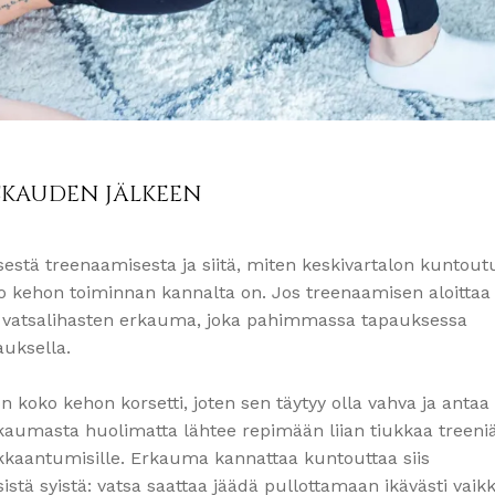
SKAUDEN JÄLKEEN
estä treenaamisesta ja siitä, miten keskivartalon kuntout
ko kehon toiminnan kannalta on. Jos treenaamisen aloittaa 
ut vatsalihasten erkauma, joka pahimmassa tapauksessa
uksella.
 koko kehon korsetti, joten sen täytyy olla vahva ja antaa
rkaumasta huolimatta lähtee repimään liian tiukkaa treeni
loukkaantumisille. Erkauma kannattaa kuntouttaa siis
stä syistä: vatsa saattaa jäädä pullottamaan ikävästi vaikk