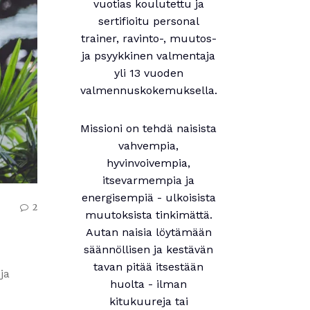
vuotias koulutettu ja
sertifioitu personal
trainer, ravinto-, muutos-
ja psyykkinen valmentaja
yli 13 vuoden
valmennuskokemuksella.
Missioni on tehdä naisista
vahvempia,
hyvinvoivempia,
itsevarmempia ja
energisempiä - ulkoisista
2
muutoksista tinkimättä.
Autan naisia löytämään
säännöllisen ja kestävän
tavan pitää itsestään
ja
huolta - ilman
kitukuureja tai