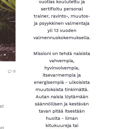
vuotias koulutettu ja
sertifioitu personal
trainer, ravinto-, muutos-
ja psyykkinen valmentaja
yli 13 vuoden
valmennuskokemuksella.
Missioni on tehdä naisista
vahvempia,
hyvinvoivempia,
0
itsevarmempia ja
energisempiä - ulkoisista
muutoksista tinkimättä.
Autan naisia löytämään
säännöllisen ja kestävän
at
tavan pitää itsestään
huolta - ilman
kitukuureja tai
ei