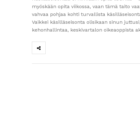
myöskään opita viikossa, vaan tämä taito vaati
vahvaa pohjaa kohti turvallista käsilläseison
Vaikkei käsilläseisonta olisikaan sinun juttus
kehonhallintaa, keskivartalon oikeaoppista a