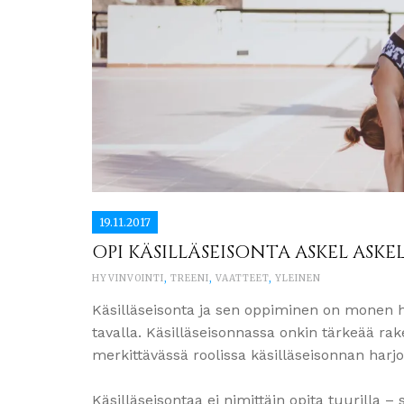
19.11.2017
OPI KÄSILLÄSEISONTA ASKEL ASKEL
HYVINVOINTI
,
TREENI
,
VAATTEET
,
YLEINEN
Käsilläseisonta ja sen oppiminen on monen h
tavalla. Käsilläseisonnassa onkin tärkeää rak
merkittävässä roolissa käsilläseisonnan harjo
Käsilläseisontaa ei nimittäin opita tuurilla – 