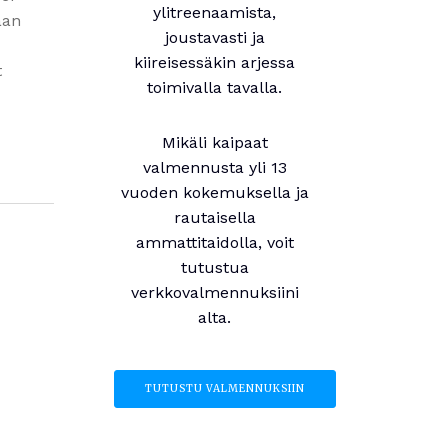
ylitreenaamista,
aan
joustavasti ja
kiireisessäkin arjessa
t
toimivalla tavalla.
Mikäli kaipaat
valmennusta yli 13
vuoden kokemuksella ja
rautaisella
ammattitaidolla, voit
tutustua
verkkovalmennuksiini
alta.
TUTUSTU VALMENNUKSIIN