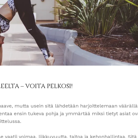
EELTA – VOITA PELKOSI!
aave, mutta usein sitä lähdetään harjoittelemaan väärällä
entaa ensin tukeva pohja ja ymmärtää miksi tietyt asiat ov
ittelussa.
se vaatii voimaa, liikkuvuutta, taitoa ja kehonhallintaa. Sitä 