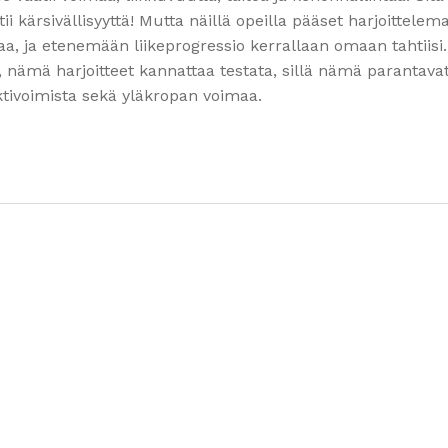
i kärsivällisyyttä! Mutta näillä opeilla pääset harjoittelem
taa, ja etenemään liikeprogressio kerrallaan omaan tahtiisi.
i, nämä harjoitteet kannattaa testata, sillä nämä parantava
ktivoimista sekä yläkropan voimaa.