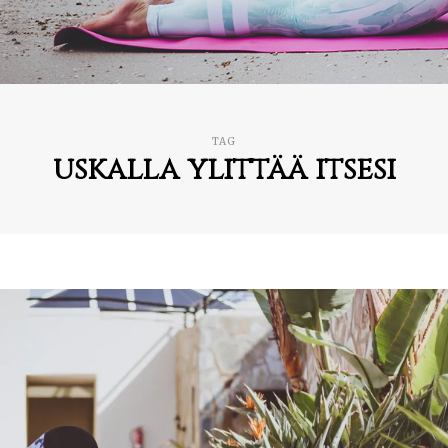
TAG
uskalla ylittää itsesi