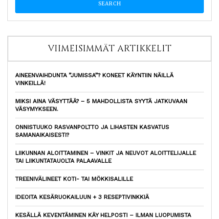
VIIMEISIMMÄT ARTIKKELIT
AINEENVAIHDUNTA ”JUMISSA”? KONEET KÄYNTIIN NÄILLÄ
VINKEILLÄ!
MIKSI AINA VÄSYTTÄÄ? – 5 MAHDOLLISTA SYYTÄ JATKUVAAN
VÄSYMYKSEEN.
ONNISTUUKO RASVANPOLTTO JA LIHASTEN KASVATUS
SAMANAIKAISESTI?
LIIKUNNAN ALOITTAMINEN – VINKIT JA NEUVOT ALOITTELIJALLE
TAI LIIKUNTATAUOLTA PALAAVALLE
TREENIVÄLINEET KOTI- TAI MÖKKISALILLE
IDEOITA KESÄRUOKAILUUN + 3 RESEPTIVINKKIÄ
KESÄLLÄ KEVENTÄMINEN KÄY HELPOSTI – ILMAN LUOPUMISTA