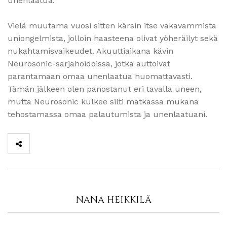
unenlaatua.
Vielä muutama vuosi sitten kärsin itse vakavammista
uniongelmista, jolloin haasteena olivat yöheräilyt sekä
nukahtamisvaikeudet. Akuuttiaikana kävin
Neurosonic-sarjahoidoissa, jotka auttoivat
parantamaan omaa unenlaatua huomattavasti.
Tämän jälkeen olen panostanut eri tavalla uneen,
mutta Neurosonic kulkee silti matkassa mukana
tehostamassa omaa palautumista ja unenlaatuani.
NANA HEIKKILÄ