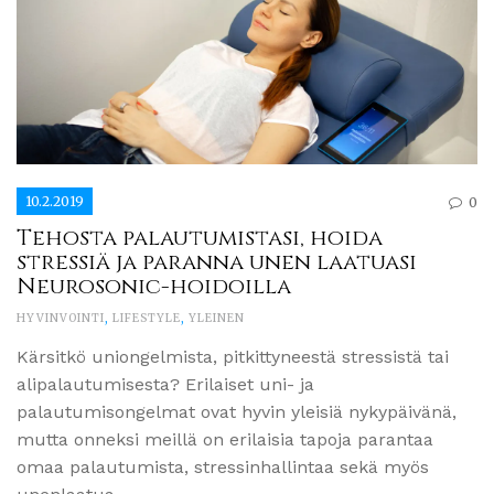
10.2.2019
0
Tehosta palautumistasi, hoida
stressiä ja paranna unen laatuasi
Neurosonic-hoidoilla
HYVINVOINTI
,
LIFESTYLE
,
YLEINEN
Kärsitkö uniongelmista, pitkittyneestä stressistä tai
alipalautumisesta? Erilaiset uni- ja
palautumisongelmat ovat hyvin yleisiä nykypäivänä,
mutta onneksi meillä on erilaisia tapoja parantaa
omaa palautumista, stressinhallintaa sekä myös