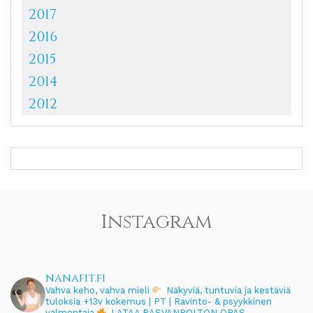
2017
2016
2015
2014
2012
Instagram
nanafit.fi
Vahva keho, vahva mieli
Näkyviä, tuntuvia ja kestäviä
tuloksia
+13v kokemus | PT | Ravinto- & psyykkinen
valmentaja
LATAA RASVANPOLTON OPAS