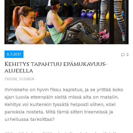
6.3.2017
2
Kehitys tapahtuu epämukavuus-
alueella
TREENI
,
YLEINEN
Ihmiskeho on hyvin fiksu kapistus, ja se yrittää koko
ajan luovia eteenpäin sieltä missä aita on matalin.
Kehitys voi kuitenkin tyssätä helposti siihen, ellei
panoksia nosteta. Mitä tämä sitten treeneissä ja
urheilussa tarkoittaa?