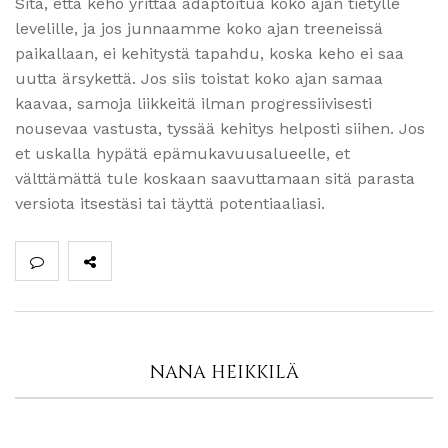
Sitä, että keho yrittää adaptoitua koko ajan tietylle
levelille, ja jos junnaamme koko ajan treeneissä
paikallaan, ei kehitystä tapahdu, koska keho ei saa
uutta ärsykettä. Jos siis toistat koko ajan samaa
kaavaa, samoja liikkeitä ilman progressiivisesti
nousevaa vastusta, tyssää kehitys helposti siihen. Jos
et uskalla hypätä epämukavuusalueelle, et
välttämättä tule koskaan saavuttamaan sitä parasta
versiota itsestäsi tai täyttä potentiaaliasi.
NANA HEIKKILÄ