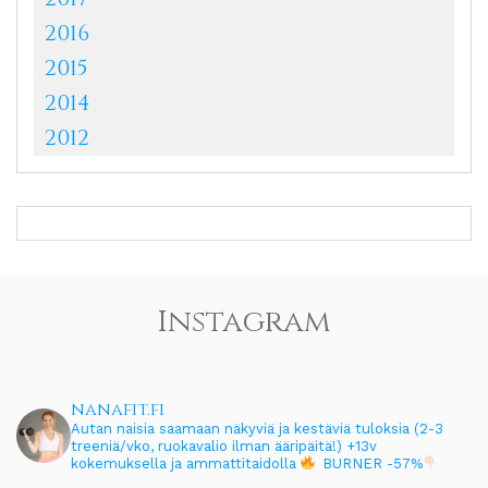
2016
2015
2014
2012
Instagram
nanafit.fi
Autan naisia saamaan näkyviä ja kestäviä tuloksia (2-3
treeniä/vko, ruokavalio ilman ääripäitä!)
+13v
kokemuksella ja ammattitaidolla
BURNER -57%