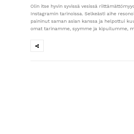
Olin itse hyvin syvissä vesissä riittämättöm
Instagramin tarinoissa. Selkeästi aihe resonoi 
paininut saman asian kanssa ja helpottui kuul
omat tarinamme, syymme ja kipuilumme, mut