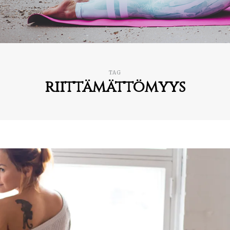
TAG
riittämättömyys