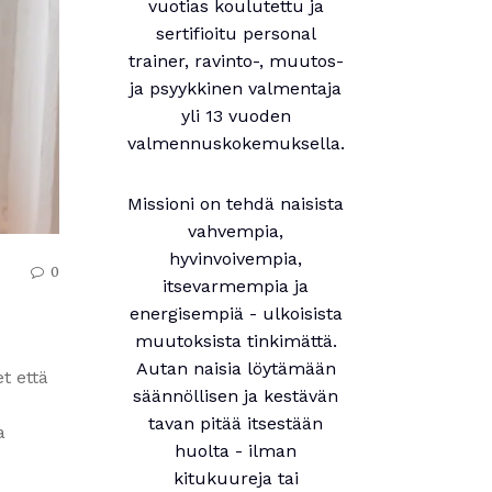
vuotias koulutettu ja
sertifioitu personal
trainer, ravinto-, muutos-
ja psyykkinen valmentaja
yli 13 vuoden
valmennuskokemuksella.
Missioni on tehdä naisista
vahvempia,
hyvinvoivempia,
0
itsevarmempia ja
energisempiä - ulkoisista
muutoksista tinkimättä.
Autan naisia löytämään
t että
säännöllisen ja kestävän
tavan pitää itsestään
a
huolta - ilman
kitukuureja tai