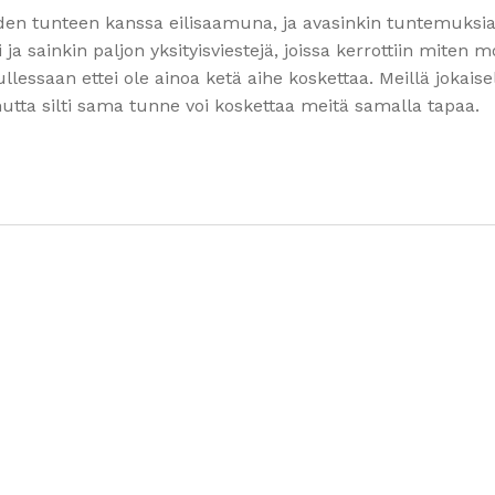
yyden tunteen kanssa eilisaamuna, ja avasinkin tuntemuksia
ja sainkin paljon yksityisviestejä, joissa kerrottiin miten m
lessaan ettei ole ainoa ketä aihe koskettaa. Meillä jokaise
ta silti sama tunne voi koskettaa meitä samalla tapaa.