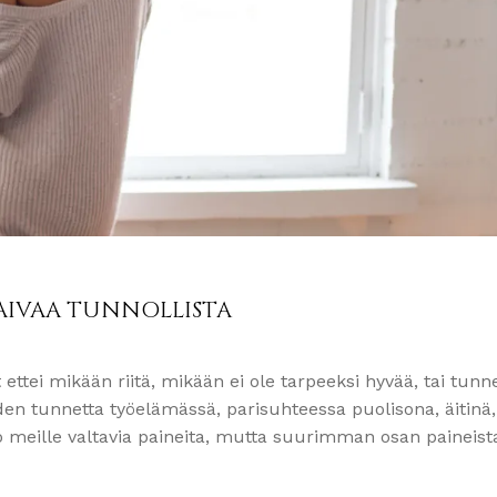
IVAA TUNNOLLISTA
ttei mikään riitä, mikään ei ole tarpeeksi hyvää, tai tunne
yden tunnetta työelämässä, parisuhteessa puolisona, äitinä,
uo meille valtavia paineita, mutta suurimman osan paineist