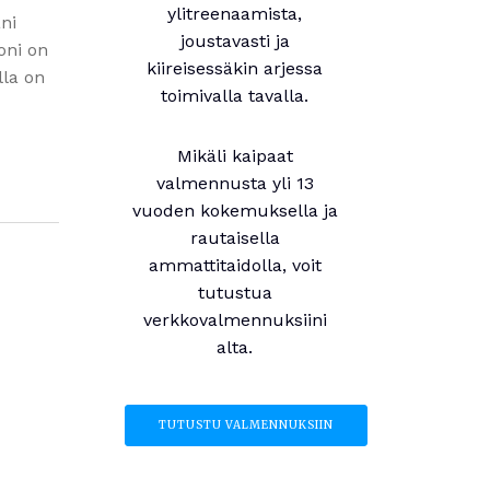
ylitreenaamista,
ni
joustavasti ja
oni on
kiireisessäkin arjessa
lla on
toimivalla tavalla.
Mikäli kaipaat
valmennusta yli 13
vuoden kokemuksella ja
rautaisella
ammattitaidolla, voit
tutustua
verkkovalmennuksiini
alta.
TUTUSTU VALMENNUKSIIN