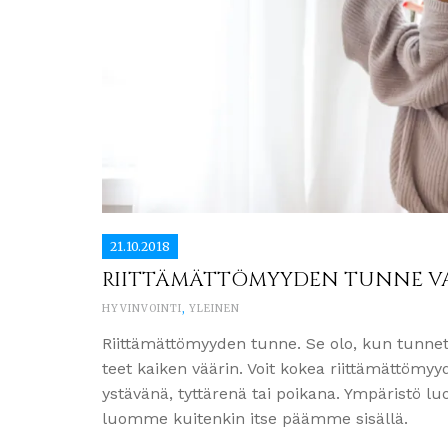
21.10.2018
RIITTÄMÄTTÖMYYDEN TUNNE VA
HYVINVOINTI
,
YLEINEN
Riittämättömyyden tunne. Se olo, kun tunnet e
teet kaiken väärin. Voit kokea riittämättömy
ystävänä, tyttärenä tai poikana. Ympäristö l
luomme kuitenkin itse päämme sisällä.