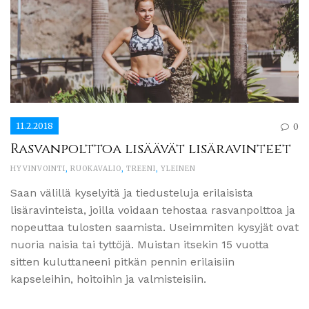
11.2.2018
0
Rasvanpolttoa lisäävät lisäravinteet
HYVINVOINTI
,
RUOKAVALIO
,
TREENI
,
YLEINEN
Saan välillä kyselyitä ja tiedusteluja erilaisista
lisäravinteista, joilla voidaan tehostaa rasvanpolttoa ja
nopeuttaa tulosten saamista. Useimmiten kysyjät ovat
nuoria naisia tai tyttöjä. Muistan itsekin 15 vuotta
sitten kuluttaneeni pitkän pennin erilaisiin
kapseleihin, hoitoihin ja valmisteisiin.