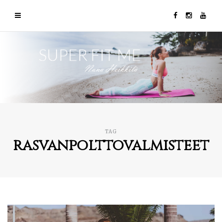
TAG
rasvanpolttovalmisteet