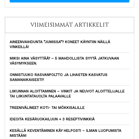
VIIMEISIMMÄT ARTIKKELIT
AINEENVAIHDUNTA ”JUMISSA”? KONEET KÄYNTIIN NÄILLÄ
VINKEILLÄ!
MIKSI AINA VÄSYTTÄÄ? – 5 MAHDOLLISTA SYYTÄ JATKUVAAN
VÄSYMYKSEEN.
ONNISTUUKO RASVANPOLTTO JA LIHASTEN KASVATUS
SAMANAIKAISESTI?
LIIKUNNAN ALOITTAMINEN – VINKIT JA NEUVOT ALOITTELIJALLE
TAI LIIKUNTATAUOLTA PALAAVALLE
TREENIVÄLINEET KOTI- TAI MÖKKISALILLE
IDEOITA KESÄRUOKAILUUN + 3 RESEPTIVINKKIÄ
KESÄLLÄ KEVENTÄMINEN KÄY HELPOSTI – ILMAN LUOPUMISTA
MISTÄÄN!