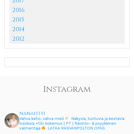
2017
2016
2015
2014
2012
Instagram
nanafit.fi
Vahva keho, vahva mieli
Näkyviä, tuntuvia ja kestäviä
tuloksia
+13v kokemus | PT | Ravinto- & psyykkinen
valmentaja
LATAA RASVANPOLTON OPAS