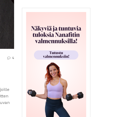
4
oille
itten
luvan