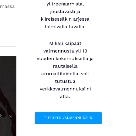
ylitreenaamista,
lemassa
joustavasti ja
kiireisessäkin arjessa
toimivalla tavalla.
Mikäli kaipaat
valmennusta yli 13
vuoden kokemuksella ja
rautaisella
ammattitaidolla, voit
tutustua
verkkovalmennuksiini
alta.
TUTUSTU VALMENNUKSIIN