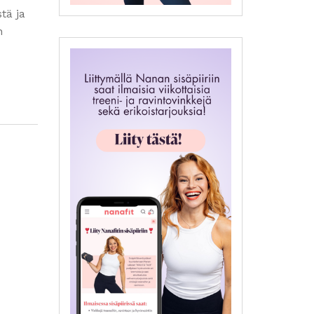
tä ja
n