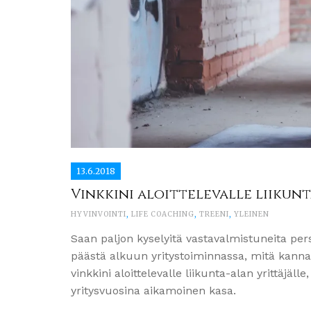
13.6.2018
Vinkkini aloittelevalle liikun
HYVINVOINTI
,
LIFE COACHING
,
TREENI
,
YLEINEN
Saan paljon kyselyitä vastavalmistuneita person
päästä alkuun yritystoiminnassa, mitä kannat
vinkkini aloittelevalle liikunta-alan yrittäjäl
yritysvuosina aikamoinen kasa.