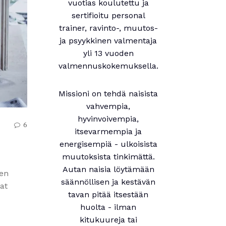
vuotias koulutettu ja
sertifioitu personal
trainer, ravinto-, muutos-
ja psyykkinen valmentaja
yli 13 vuoden
valmennuskokemuksella.
Missioni on tehdä naisista
vahvempia,
hyvinvoivempia,
6
itsevarmempia ja
energisempiä - ulkoisista
muutoksista tinkimättä.
Autan naisia löytämään
ten
säännöllisen ja kestävän
at
tavan pitää itsestään
huolta - ilman
kitukuureja tai