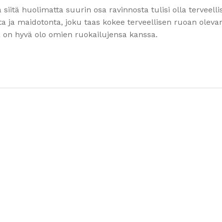
iitä huolimatta suurin osa ravinnosta tulisi olla terveellis
onta ja maidotonta, joku taas kokee terveellisen ruoan oleva
lä on hyvä olo omien ruokailujensa kanssa.