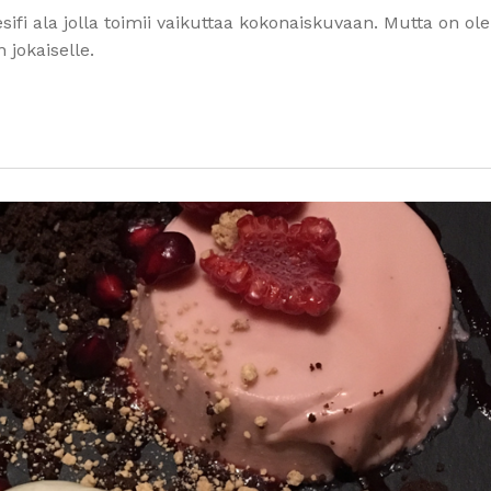
sifi ala jolla toimii vaikuttaa kokonaiskuvaan. Mutta on o
n jokaiselle.