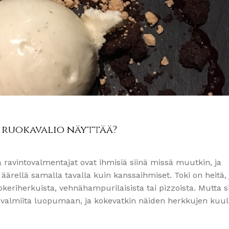
 ruokavalio näyttää?
ja ravintovalmentajat ovat ihmisiä siinä missä muutkin, ja
ärellä samalla tavalla kuin kanssaihmiset. Toki on heitä, j
keriherkuista, vehnähampurilaisista tai pizzoista. Mutta s
ta valmiita luopumaan, ja kokevatkin näiden herkkujen kuu