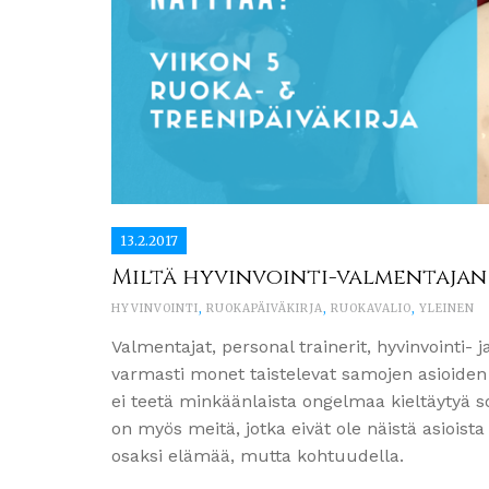
13.2.2017
Miltä hyvinvointi-valmentajan
HYVINVOINTI
,
RUOKAPÄIVÄKIRJA
,
RUOKAVALIO
,
YLEINEN
Valmentajat, personal trainerit, hyvinvointi- 
varmasti monet taistelevat samojen asioiden ä
ei teetä minkäänlaista ongelmaa kieltäytyä so
on myös meitä, jotka eivät ole näistä asiois
osaksi elämää, mutta kohtuudella.