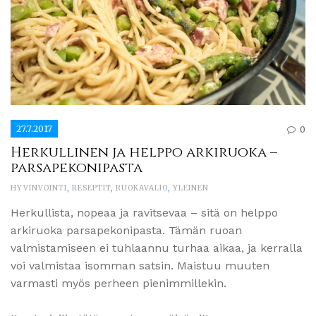
27.7.2017
0
Herkullinen ja helppo arkiruoka –
parsapekonipasta
HYVINVOINTI
,
RESEPTIT
,
RUOKAVALIO
,
YLEINEN
Herkullista, nopeaa ja ravitsevaa – sitä on helppo
arkiruoka parsapekonipasta. Tämän ruoan
valmistamiseen ei tuhlaannu turhaa aikaa, ja kerralla
voi valmistaa isomman satsin. Maistuu muuten
varmasti myös perheen pienimmillekin.