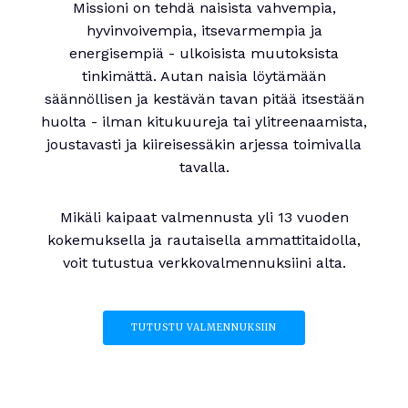
Missioni on tehdä naisista vahvempia,
hyvinvoivempia, itsevarmempia ja
energisempiä - ulkoisista muutoksista
tinkimättä. Autan naisia löytämään
säännöllisen ja kestävän tavan pitää itsestään
huolta - ilman kitukuureja tai ylitreenaamista,
joustavasti ja kiireisessäkin arjessa toimivalla
tavalla.
Mikäli kaipaat valmennusta yli 13 vuoden
kokemuksella ja rautaisella ammattitaidolla,
voit tutustua verkkovalmennuksiini alta.
TUTUSTU VALMENNUKSIIN