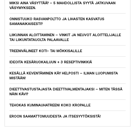
MIKSI AINA VÄSYTTÄÄ? – 5 MAHDOLLISTA SYYTÄ JATKUVAAN
VÄSYMYKSEEN.
ONNISTUUKO RASVANPOLTTO JA LIHASTEN KASVATUS
SAMANAIKAISESTI?
LIIKUNNAN ALOITTAMINEN – VINKIT JA NEUVOT ALOITTELIJALLE
TAI LIIKUNTATAUOLTA PALAAVALLE
TREENIVÄLINEET KOTI- TAI MÖKKISALILLE
IDEOITA KESÄRUOKAILUUN + 3 RESEPTIVINKKIÄ
KESÄLLÄ KEVENTÄMINEN KÄY HELPOSTI – ILMAN LUOPUMISTA
MISTÄÄN!
DIEETTIVASTUSTAJASTA DIEETTIVALMENTAJAKSI – MITEN TÄSSÄ
NÄIN KÄVI?
TEHOKAS KUMINAUHATREENI KOKO KROPALLE
EROON SAAMATTOMUUDESTA JA ITSESYYTÖKSISTÄ!