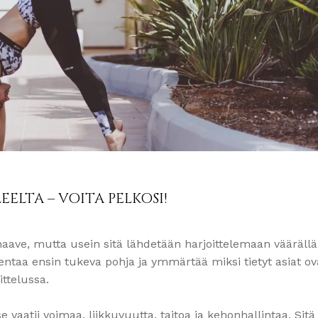
EELTA – VOITA PELKOSI!
aave, mutta usein sitä lähdetään harjoittelemaan väärällä
entaa ensin tukeva pohja ja ymmärtää miksi tietyt asiat ov
ittelussa.
se vaatii voimaa, liikkuvuutta, taitoa ja kehonhallintaa. Sitä 