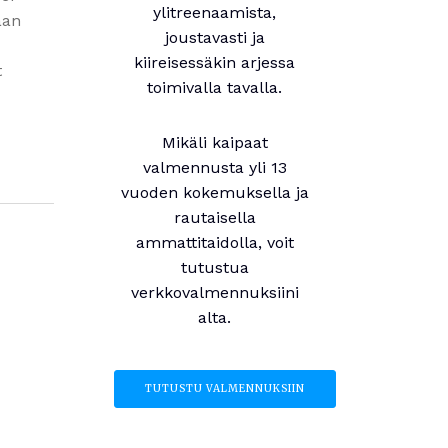
ylitreenaamista,
aan
joustavasti ja
kiireisessäkin arjessa
t
toimivalla tavalla.
Mikäli kaipaat
valmennusta yli 13
vuoden kokemuksella ja
rautaisella
ammattitaidolla, voit
tutustua
verkkovalmennuksiini
alta.
TUTUSTU VALMENNUKSIIN