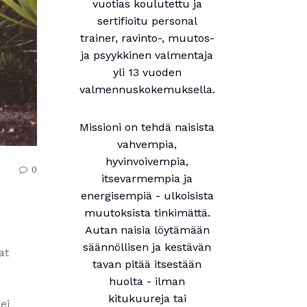
vuotias koulutettu ja
sertifioitu personal
trainer, ravinto-, muutos-
ja psyykkinen valmentaja
yli 13 vuoden
valmennuskokemuksella.
Missioni on tehdä naisista
vahvempia,
hyvinvoivempia,
0
itsevarmempia ja
energisempiä - ulkoisista
muutoksista tinkimättä.
Autan naisia löytämään
säännöllisen ja kestävän
at
tavan pitää itsestään
huolta - ilman
kitukuureja tai
ei