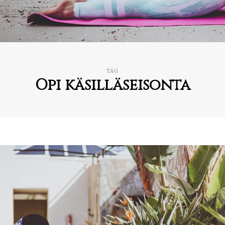
TAG
Opi käsilläseisonta