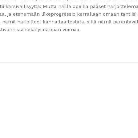
i kärsivällisyyttä! Mutta näillä opeilla pääset harjoittelem
taa, ja etenemään liikeprogressio kerrallaan omaan tahtiisi.
i, nämä harjoitteet kannattaa testata, sillä nämä parantava
ktivoimista sekä yläkropan voimaa.