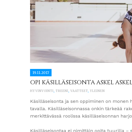
19.11.2017
OPI KÄSILLÄSEISONTA ASKEL ASKEL
HYVINVOINTI
,
TREENI
,
VAATTEET
,
YLEINEN
Käsilläseisonta ja sen oppiminen on monen h
tavalla. Käsilläseisonnassa onkin tärkeää rak
merkittävässä roolissa käsilläseisonnan harjo
Käsilläseisontaa ei nimittäin opita tuurilla – 