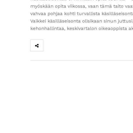
myöskään opita viikossa, vaan tämä taito vaati
vahvaa pohjaa kohti turvallista käsilläseison
Vaikkei käsilläseisonta olisikaan sinun juttus
kehonhallintaa, keskivartalon oikeaoppista a