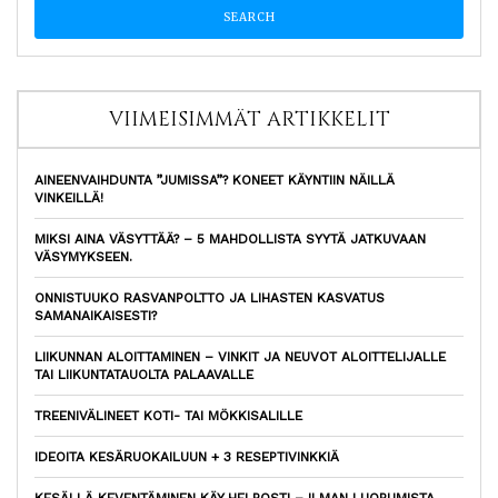
VIIMEISIMMÄT ARTIKKELIT
AINEENVAIHDUNTA ”JUMISSA”? KONEET KÄYNTIIN NÄILLÄ
VINKEILLÄ!
MIKSI AINA VÄSYTTÄÄ? – 5 MAHDOLLISTA SYYTÄ JATKUVAAN
VÄSYMYKSEEN.
ONNISTUUKO RASVANPOLTTO JA LIHASTEN KASVATUS
SAMANAIKAISESTI?
LIIKUNNAN ALOITTAMINEN – VINKIT JA NEUVOT ALOITTELIJALLE
TAI LIIKUNTATAUOLTA PALAAVALLE
TREENIVÄLINEET KOTI- TAI MÖKKISALILLE
IDEOITA KESÄRUOKAILUUN + 3 RESEPTIVINKKIÄ
KESÄLLÄ KEVENTÄMINEN KÄY HELPOSTI – ILMAN LUOPUMISTA