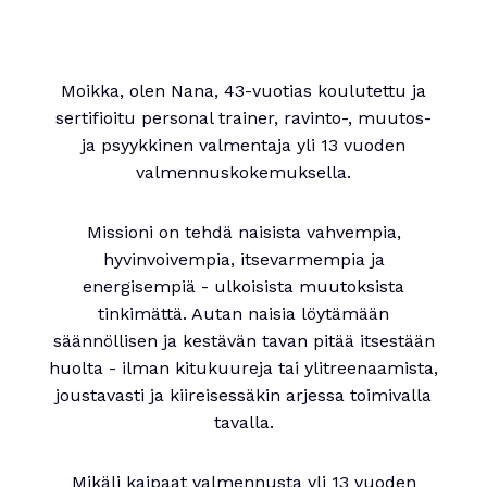
Moikka, olen Nana, 43-vuotias koulutettu ja
sertifioitu personal trainer, ravinto-, muutos-
ja psyykkinen valmentaja yli 13 vuoden
valmennuskokemuksella.
Missioni on tehdä naisista vahvempia,
hyvinvoivempia, itsevarmempia ja
energisempiä - ulkoisista muutoksista
tinkimättä. Autan naisia löytämään
säännöllisen ja kestävän tavan pitää itsestään
huolta - ilman kitukuureja tai ylitreenaamista,
joustavasti ja kiireisessäkin arjessa toimivalla
tavalla.
Mikäli kaipaat valmennusta yli 13 vuoden