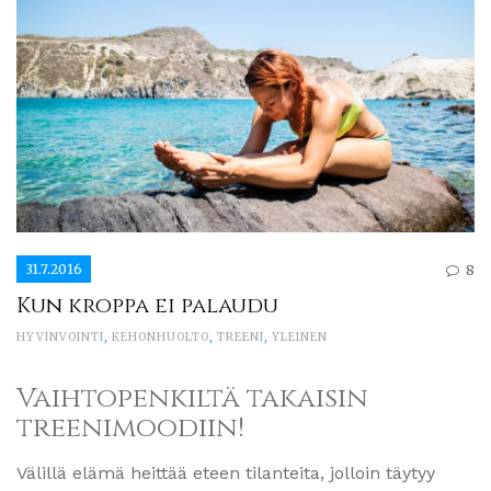
31.7.2016
8
Kun kroppa ei palaudu
HYVINVOINTI
,
KEHONHUOLTO
,
TREENI
,
YLEINEN
Vaihtopenkiltä takaisin
treenimoodiin!
Välillä elämä heittää eteen tilanteita, jolloin täytyy