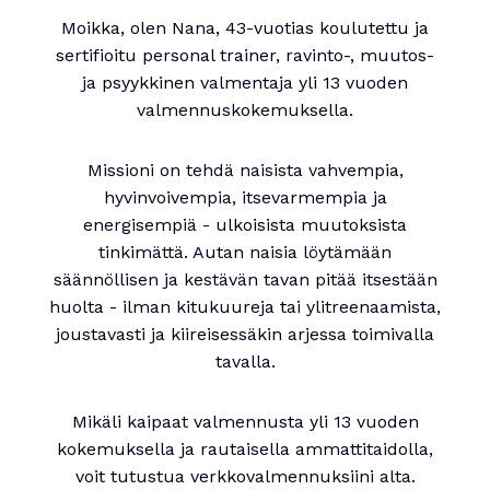
Moikka, olen Nana, 43-vuotias koulutettu ja
sertifioitu personal trainer, ravinto-, muutos-
ja psyykkinen valmentaja yli 13 vuoden
valmennuskokemuksella.
Missioni on tehdä naisista vahvempia,
hyvinvoivempia, itsevarmempia ja
energisempiä - ulkoisista muutoksista
tinkimättä. Autan naisia löytämään
säännöllisen ja kestävän tavan pitää itsestään
huolta - ilman kitukuureja tai ylitreenaamista,
joustavasti ja kiireisessäkin arjessa toimivalla
tavalla.
Mikäli kaipaat valmennusta yli 13 vuoden
kokemuksella ja rautaisella ammattitaidolla,
voit tutustua verkkovalmennuksiini alta.