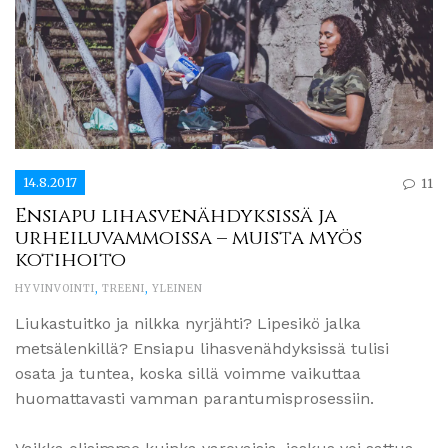
14.8.2017
11
Ensiapu lihasvenähdyksissä ja
urheiluvammoissa – muista myös
kotihoito
HYVINVOINTI
,
TREENI
,
YLEINEN
Liukastuitko ja nilkka nyrjähti? Lipesikö jalka
metsälenkillä? Ensiapu lihasvenähdyksissä tulisi
osata ja tuntea, koska sillä voimme vaikuttaa
huomattavasti vamman parantumisprosessiin.