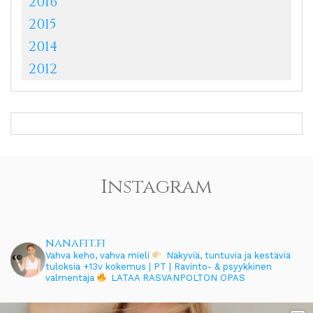
2016
2015
2014
2012
Instagram
nanafit.fi
Vahva keho, vahva mieli
Näkyviä, tuntuvia ja kestäviä
tuloksia
+13v kokemus | PT | Ravinto- & psyykkinen
valmentaja
LATAA RASVANPOLTON OPAS