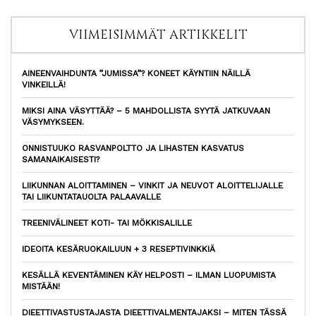
VIIMEISIMMÄT ARTIKKELIT
AINEENVAIHDUNTA ”JUMISSA”? KONEET KÄYNTIIN NÄILLÄ
VINKEILLÄ!
MIKSI AINA VÄSYTTÄÄ? – 5 MAHDOLLISTA SYYTÄ JATKUVAAN
VÄSYMYKSEEN.
ONNISTUUKO RASVANPOLTTO JA LIHASTEN KASVATUS
SAMANAIKAISESTI?
LIIKUNNAN ALOITTAMINEN – VINKIT JA NEUVOT ALOITTELIJALLE
TAI LIIKUNTATAUOLTA PALAAVALLE
TREENIVÄLINEET KOTI- TAI MÖKKISALILLE
IDEOITA KESÄRUOKAILUUN + 3 RESEPTIVINKKIÄ
KESÄLLÄ KEVENTÄMINEN KÄY HELPOSTI – ILMAN LUOPUMISTA
MISTÄÄN!
DIEETTIVASTUSTAJASTA DIEETTIVALMENTAJAKSI – MITEN TÄSSÄ