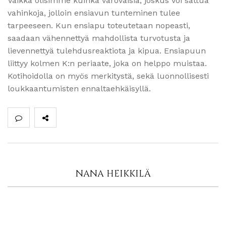
Vaikka olisimme kuinka varovaisia, joskus voi sattua
vahinkoja, jolloin ensiavun tunteminen tulee
tarpeeseen. Kun ensiapu toteutetaan nopeasti,
saadaan vähennettyä mahdollista turvotusta ja
lievennettyä tulehdusreaktiota ja kipua. Ensiapuun
liittyy kolmen K:n periaate, joka on helppo muistaa.
Kotihoidolla on myös merkitystä, sekä luonnollisesti
loukkaantumisten ennaltaehkäisyllä.
NANA HEIKKILÄ