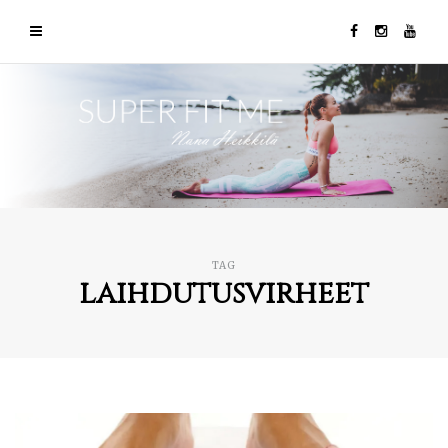
TAG
laihdutusvirheet