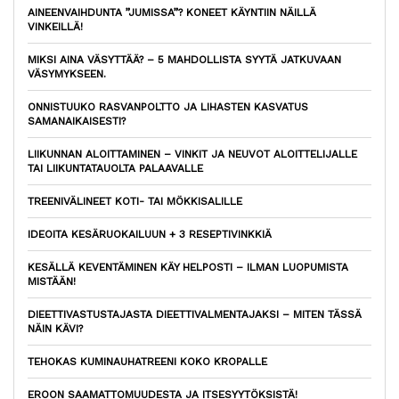
AINEENVAIHDUNTA ”JUMISSA”? KONEET KÄYNTIIN NÄILLÄ
VINKEILLÄ!
MIKSI AINA VÄSYTTÄÄ? – 5 MAHDOLLISTA SYYTÄ JATKUVAAN
VÄSYMYKSEEN.
ONNISTUUKO RASVANPOLTTO JA LIHASTEN KASVATUS
SAMANAIKAISESTI?
LIIKUNNAN ALOITTAMINEN – VINKIT JA NEUVOT ALOITTELIJALLE
TAI LIIKUNTATAUOLTA PALAAVALLE
TREENIVÄLINEET KOTI- TAI MÖKKISALILLE
IDEOITA KESÄRUOKAILUUN + 3 RESEPTIVINKKIÄ
KESÄLLÄ KEVENTÄMINEN KÄY HELPOSTI – ILMAN LUOPUMISTA
MISTÄÄN!
DIEETTIVASTUSTAJASTA DIEETTIVALMENTAJAKSI – MITEN TÄSSÄ
NÄIN KÄVI?
TEHOKAS KUMINAUHATREENI KOKO KROPALLE
EROON SAAMATTOMUUDESTA JA ITSESYYTÖKSISTÄ!