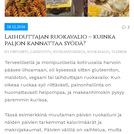
18.12.2016
2
Laihduttajan ruokavalio – kuinka
paljon kannattaa syödä?
HYVINVOINTI
,
LAIHDUTUS
,
RUOKAPÄIVÄKIRJA
,
RUOKAVALIO
,
YLEINEN
Terveellisellä ja monipuolisella kotiruoalla harvoin
pääsee lihoamaan, oli kyseessä sitten gluteeniton,
maidoton, vegaani tai laihduttajan ruokavalio. Kun
oikeaa ruokaa syö riittävästi, painonhallinta on
huomattavasti helpompaa, ja makeanhimokin pysyy
paremmin kurissa.
Tässä esimerkkinä muutaman päivän ruokailuni ja
näiden päivien tarkemmat kalorimäärät ja
makrojakaumat. Päivien välillä on vaihtelua, mutta