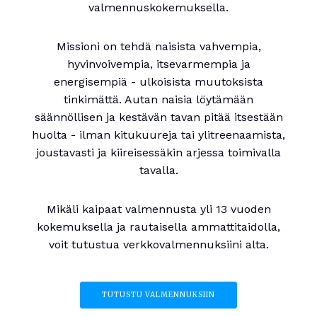
valmennuskokemuksella.
Missioni on tehdä naisista vahvempia,
hyvinvoivempia, itsevarmempia ja
energisempiä - ulkoisista muutoksista
tinkimättä. Autan naisia löytämään
säännöllisen ja kestävän tavan pitää itsestään
huolta - ilman kitukuureja tai ylitreenaamista,
joustavasti ja kiireisessäkin arjessa toimivalla
tavalla.
Mikäli kaipaat valmennusta yli 13 vuoden
kokemuksella ja rautaisella ammattitaidolla,
voit tutustua verkkovalmennuksiini alta.
TUTUSTU VALMENNUKSIIN