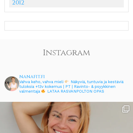
2012
Instagram
nanafit.fi
Vahva keho, vahva mieli
Näkyviä, tuntuvia ja kestäviä
tuloksia
+13v kokemus | PT | Ravinto- & psyykkinen
valmentaja
LATAA RASVANPOLTON OPAS