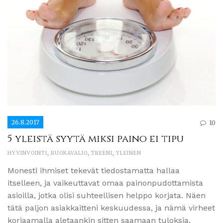
26.8.2017
10
5 yleistä syytä miksi paino ei tipu
HYVINVOINTI
,
RUOKAVALIO
,
TREENI
,
YLEINEN
Monesti ihmiset tekevät tiedostamatta hallaa
itselleen, ja vaikeuttavat omaa painonpudottamista
asioilla, jotka olisi suhteellisen helppo korjata. Näen
tätä paljon asiakkaitteni keskuudessa, ja nämä virheet
korjaamalla aletaankin sitten saamaan tuloksia.