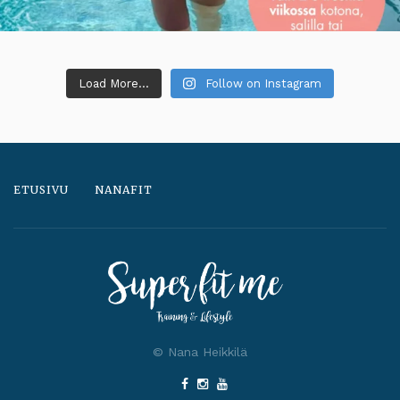
Load More...
Follow on Instagram
ETUSIVU
NANAFIT
© Nana Heikkilä