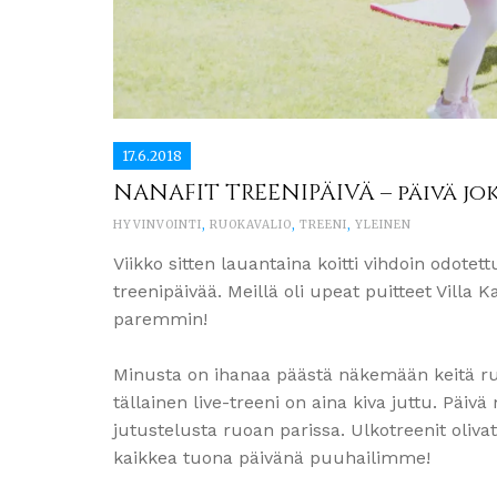
17.6.2018
NANAFIT TREENIPÄIVÄ – päivä jo
HYVINVOINTI
,
RUOKAVALIO
,
TREENI
,
YLEINEN
Viikko sitten lauantaina koitti vihdoin odot
treenipäivää. Meillä oli upeat puitteet Villa K
paremmin!
Minusta on ihanaa päästä näkemään keitä r
tällainen live-treeni on aina kiva juttu. Päi
jutustelusta ruoan parissa. Ulkotreenit oliva
kaikkea tuona päivänä puuhailimme!