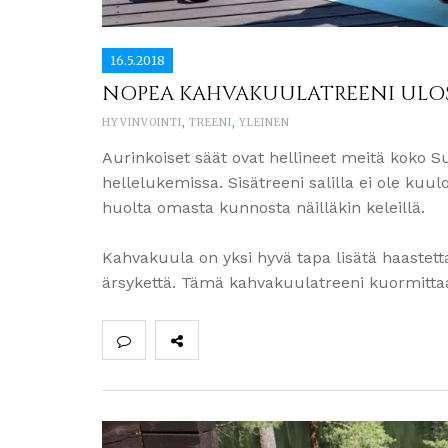
16.5.2018
NOPEA KAHVAKUULATREENI ULOS
HYVINVOINTI
,
TREENI
,
YLEINEN
Aurinkoiset säät ovat hellineet meitä koko Su
hellelukemissa. Sisätreeni salilla ei ole kuu
huolta omasta kunnosta näilläkin keleillä.
Kahvakuula on yksi hyvä tapa lisätä haastett
ärsykettä. Tämä kahvakuulatreeni kuormitta