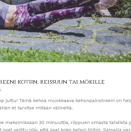
eni kotiin, reissuun tai mökille
N
pop juttu! Tämä kehoa muokkaava kehonpainotreeni on he
ähän et tarvitse mitään välineitä.
menee maksimissaan 30 minuuttia, riippuen omasta tahdista j
et ovat valittu niin, että saat koko kehon töihin. Samalla pa