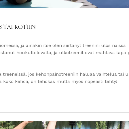
 TAI KOTIIN
omessa, ja ainakin itse olen siirtänyt treenini ulos näissä
lostanut houkuttelevalta, ja ulkotreenit ovat mahtava tapa 
a treeneissä, jos kehonpainotreeniin haluaa vaihtelua tai u
a koko kehoa, on tehokas mutta myös nopeasti tehty!