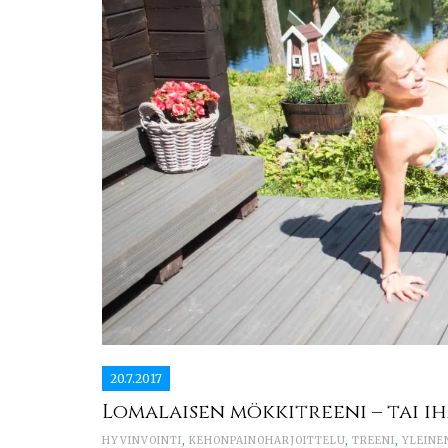
20.7.2017
Lomalaisen mökkitreeni – tai ih
HYVINVOINTI
,
KEHONPAINOHARJOITTELU
,
TREENI
,
YLEINE