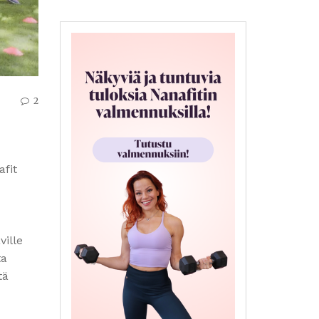
2
afit
ille
ta
tä