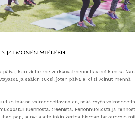
ka jäi monen mieleen
ettu päivä, kun vietimme verkkovalmennettavieni kanssa Nan
atayassa ja sääkin suosi, joten päivä ei olisi voinut mennä
uudun takana valmennettavina on, sekä myös valmennettav
vä muodostui luennosta, treenistä, kehonhuollosta ja rennos
t ihan pop, ja nyt ajattelinkin kertoa hieman tarkemmin mi