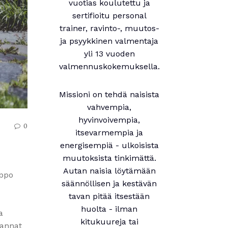
vuotias koulutettu ja
sertifioitu personal
trainer, ravinto-, muutos-
ja psyykkinen valmentaja
yli 13 vuoden
valmennuskokemuksella.
Missioni on tehdä naisista
vahvempia,
hyvinvoivempia,
0
itsevarmempia ja
energisempiä - ulkoisista
muutoksista tinkimättä.
Autan naisia löytämään
lppo
säännöllisen ja kestävän
tavan pitää itsestään
huolta - ilman
a
kitukuureja tai
rannat