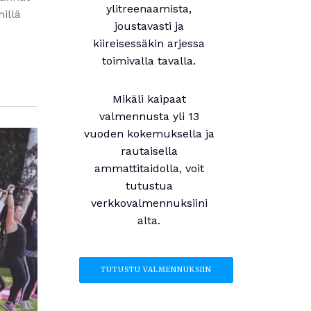
ylitreenaamista,
nillä
joustavasti ja
kiireisessäkin arjessa
toimivalla tavalla.
Mikäli kaipaat
valmennusta yli 13
vuoden kokemuksella ja
rautaisella
ammattitaidolla, voit
tutustua
verkkovalmennuksiini
alta.
TUTUSTU VALMENNUKSIIN