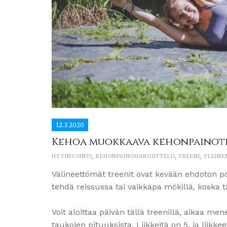
12.3.2020
Kehoa muokkaava kehonpainotre
HYVINVOINTI
,
KEHONPAINOHARJOITTELU
,
TREENI
,
YLEINE
Välineettömät treenit ovat kevään ehdoton 
tehdä reissussa tai vaikkapa mökillä, koska t
Voit aloittaa päivän tällä treenillä, aikaa 
taukojen pituuksista. Liikkeitä on 5, ja liikke