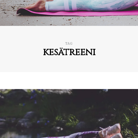
TAG
kesätreeni