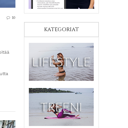
10
KATEGORIAT
pitää
utta