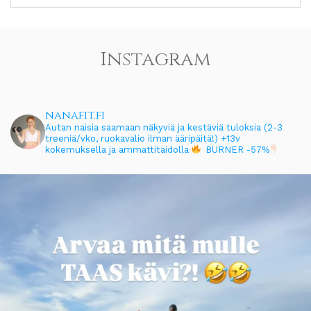
Instagram
nanafit.fi
Autan naisia saamaan näkyviä ja kestäviä tuloksia (2-3
treeniä/vko, ruokavalio ilman ääripäitä!)
+13v
kokemuksella ja ammattitaidolla
BURNER -57%