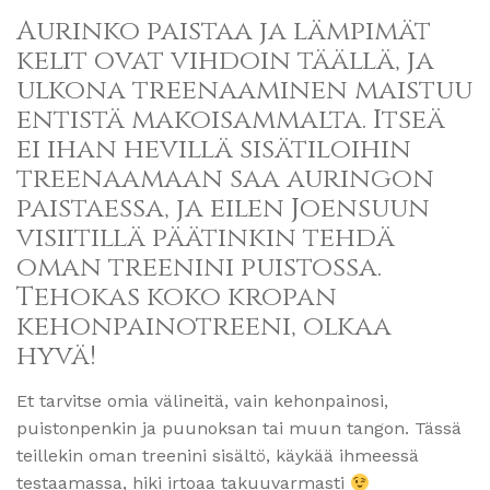
Aurinko paistaa ja lämpimät
kelit ovat vihdoin täällä, ja
ulkona treenaaminen maistuu
entistä makoisammalta. Itseä
ei ihan hevillä sisätiloihin
treenaamaan saa auringon
paistaessa, ja eilen Joensuun
visiitillä päätinkin tehdä
oman treenini puistossa.
Tehokas koko kropan
kehonpainotreeni, olkaa
hyvä!
Et tarvitse omia välineitä, vain kehonpainosi,
puistonpenkin ja puunoksan tai muun tangon. Tässä
teillekin oman treenini sisältö, käykää ihmeessä
testaamassa, hiki irtoaa takuuvarmasti