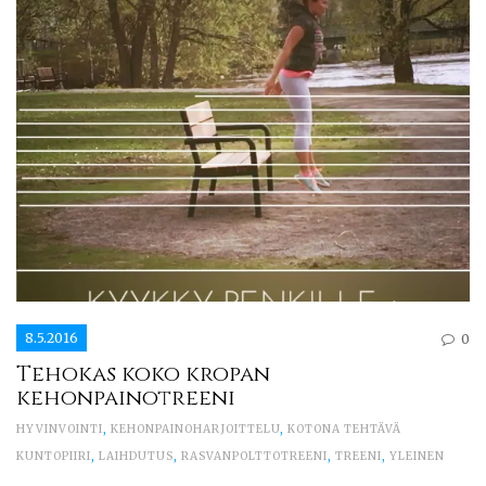
8.5.2016
0
Tehokas koko kropan
kehonpainotreeni
HYVINVOINTI
,
KEHONPAINOHARJOITTELU
,
KOTONA TEHTÄVÄ
KUNTOPIIRI
,
LAIHDUTUS
,
RASVANPOLTTOTREENI
,
TREENI
,
YLEINEN