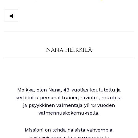
NANA HEIKKILÄ
Moikka, olen Nana, 43-vuotias koulutettu ja
sertifioitu personal trainer, ravinto-, muutos-
ja psyykkinen valmentaja yli 13 vuoden
valmennuskokemuksella.
Missioni on tehdä naisista vahvempia,
hyvinvoivempia, itsevarmempia ja