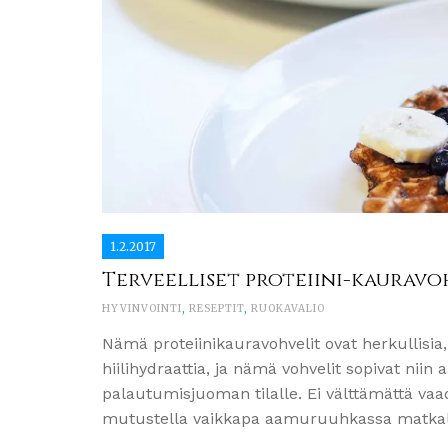
1.2.2017
Terveelliset proteiini-kauravo
HYVINVOINTI
,
RESEPTIT
,
RUOKAVALIO
Nämä proteiinikauravohvelit ovat herkullisia, t
hiilihydraattia, ja nämä vohvelit sopivat niin
palautumisjuoman tilalle. Ei välttämättä vaa
mutustella vaikkapa aamuruuhkassa matkall