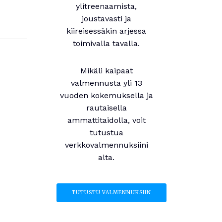
ylitreenaamista,
joustavasti ja
kiireisessäkin arjessa
toimivalla tavalla.
Mikäli kaipaat
valmennusta yli 13
vuoden kokemuksella ja
rautaisella
ammattitaidolla, voit
tutustua
verkkovalmennuksiini
alta.
TUTUSTU VALMENNUKSIIN