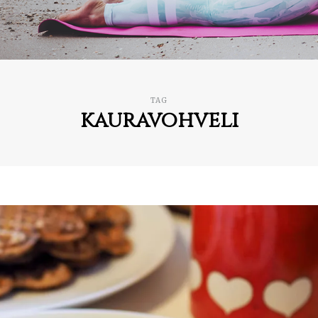
TAG
kauravohveli