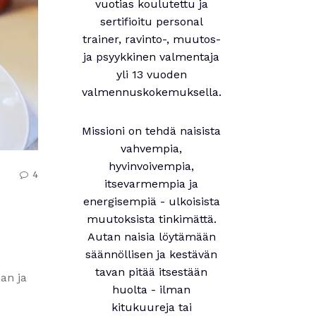
vuotias koulutettu ja
sertifioitu personal
trainer, ravinto-, muutos-
ja psyykkinen valmentaja
yli 13 vuoden
valmennuskokemuksella.
Missioni on tehdä naisista
vahvempia,
hyvinvoivempia,
4
itsevarmempia ja
energisempiä - ulkoisista
muutoksista tinkimättä.
Autan naisia löytämään
säännöllisen ja kestävän
tavan pitää itsestään
an ja
huolta - ilman
kitukuureja tai