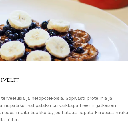
hvelit
erveellisiä ja helppotekoisia. Sopivasti proteiinia ja
 aamupalaksi, välipalaksi tai vaikkapa treenin jälkeisen
di edes muita lisukkeita, jos haluaa napata kiireessä muka
a töihin.