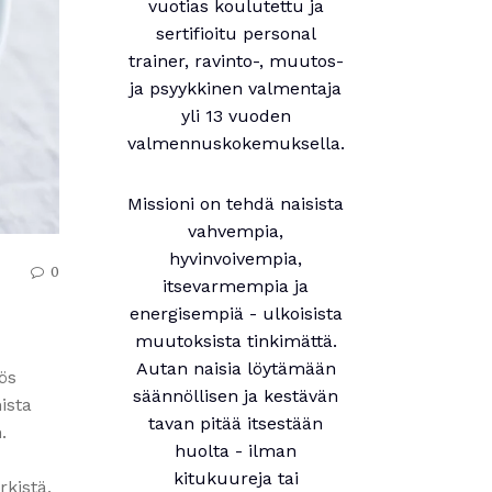
vuotias koulutettu ja
sertifioitu personal
trainer, ravinto-, muutos-
ja psyykkinen valmentaja
yli 13 vuoden
valmennuskokemuksella.
Missioni on tehdä naisista
vahvempia,
hyvinvoivempia,
0
itsevarmempia ja
energisempiä - ulkoisista
muutoksista tinkimättä.
Autan naisia löytämään
ös
säännöllisen ja kestävän
ista
tavan pitää itsestään
.
huolta - ilman
kitukuureja tai
rkistä,