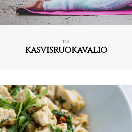
TAG
kasvisruokavalio