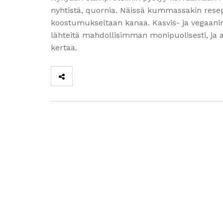
nyhtistä, quornia. Näissä kummassakin resep
koostumukseltaan kanaa. Kasvis- ja vegaaniru
lähteitä mahdollisimman monipuolisesti, ja 
kertaa.