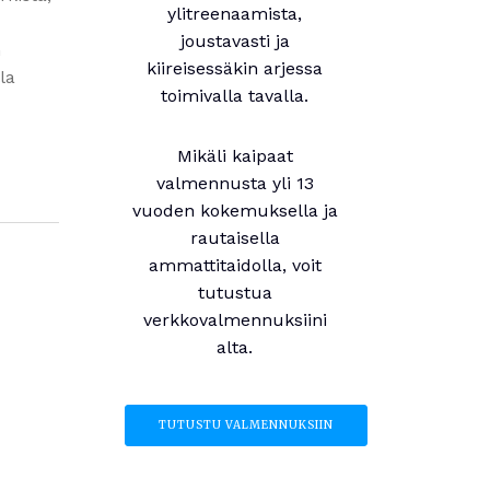
ylitreenaamista,
joustavasti ja
n
kiireisessäkin arjessa
la
toimivalla tavalla.
Mikäli kaipaat
valmennusta yli 13
vuoden kokemuksella ja
rautaisella
ammattitaidolla, voit
tutustua
verkkovalmennuksiini
alta.
TUTUSTU VALMENNUKSIIN