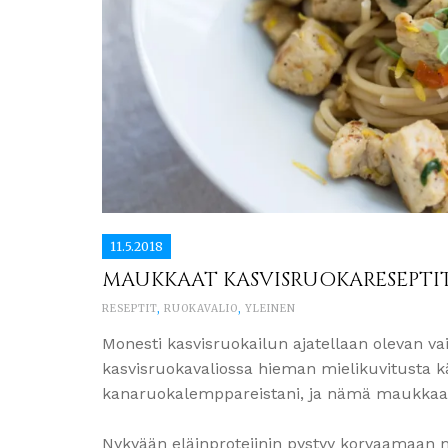
11.5.2018
MAUKKAAT KASVISRUOKARESEPTI
RESEPTIT
,
RUOKAVALIO
,
YLEINEN
Monesti kasvisruokailun ajatellaan olevan va
kasvisruokavaliossa hieman mielikuvitusta kä
kanaruokalemppareistani, ja nämä maukkaat k
Nykyään eläinproteiinin pystyy korvaamaan mo