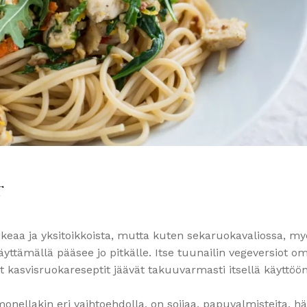
T
ikeaa ja yksitoikkoista, mutta kuten sekaruokavaliossa, my
yttämällä pääsee jo pitkälle. Itse tuunailin vegeversiot om
asvisruokareseptit jäävät takuuvarmasti itsellä käyttöön
nellakin eri vaihtoehdolla, on soijaa, papuvalmisteita, hä