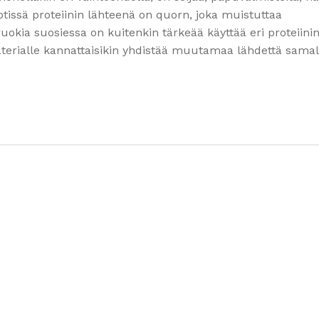
tissä proteiinin lähteenä on quorn, joka muistuttaa
okia suosiessa on kuitenkin tärkeää käyttää eri proteiini
aterialle kannattaisikin yhdistää muutamaa lähdettä samal