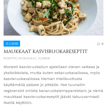
11.5.2018
0
MAUKKAAT KASVISRUOKARESEPTIT
RESEPTIT
,
RUOKAVALIO
,
YLEINEN
Monesti kasvisruokailun ajatellaan olevan vaikeaa ja
yksitoikkoista, mutta kuten sekaruokavaliossa, myös
kasvisruokavaliossa hieman mielikuvitusta
käyttämällä pääsee jo pitkälle. Itse tuunailin
vegeversiot omista kanaruokalemppareistani, ja nämä
maukkaat kasvisruokareseptit jäävät takuuvarmasti
itsellä käyttöön.