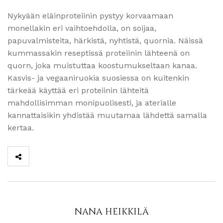
Nykyään eläinproteiinin pystyy korvaamaan
monellakin eri vaihtoehdolla, on soijaa,
papuvalmisteita, härkistä, nyhtistä, quornia. Näissä
kummassakin reseptissä proteiinin lähteenä on
quorn, joka muistuttaa koostumukseltaan kanaa.
Kasvis- ja vegaaniruokia suosiessa on kuitenkin
tärkeää käyttää eri proteiinin lähteitä
mahdollisimman monipuolisesti, ja aterialle
kannattaisikin yhdistää muutamaa lähdettä samalla
kertaa.
NANA HEIKKILÄ