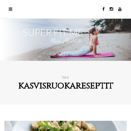
TAG
kasvisruokareseptit