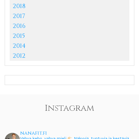
2018
2017
2016
2015
2014
2012
Instagram
nanafit.fi
Vahva keho, vahva mieli
Näkyviä, tuntuvia ja kestäviä