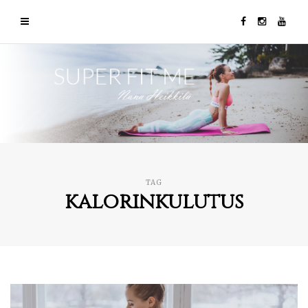
TAG
kalorinkulutus