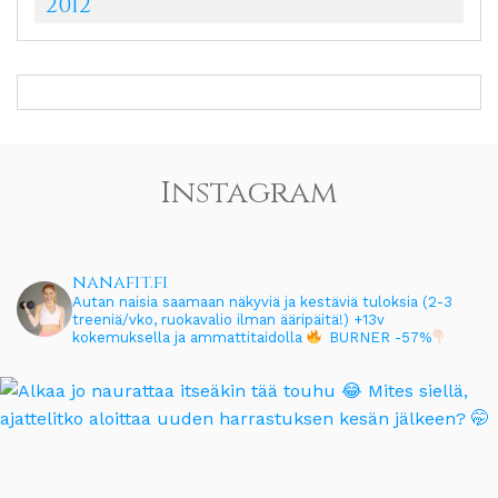
2012
Instagram
nanafit.fi
Autan naisia saamaan näkyviä ja kestäviä tuloksia (2-3
treeniä/vko, ruokavalio ilman ääripäitä!)
+13v
kokemuksella ja ammattitaidolla
BURNER -57%