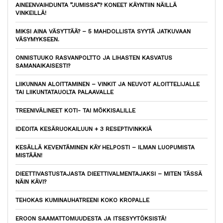
AINEENVAIHDUNTA ”JUMISSA”? KONEET KÄYNTIIN NÄILLÄ
VINKEILLÄ!
MIKSI AINA VÄSYTTÄÄ? – 5 MAHDOLLISTA SYYTÄ JATKUVAAN
VÄSYMYKSEEN.
ONNISTUUKO RASVANPOLTTO JA LIHASTEN KASVATUS
SAMANAIKAISESTI?
LIIKUNNAN ALOITTAMINEN – VINKIT JA NEUVOT ALOITTELIJALLE
TAI LIIKUNTATAUOLTA PALAAVALLE
TREENIVÄLINEET KOTI- TAI MÖKKISALILLE
IDEOITA KESÄRUOKAILUUN + 3 RESEPTIVINKKIÄ
KESÄLLÄ KEVENTÄMINEN KÄY HELPOSTI – ILMAN LUOPUMISTA
MISTÄÄN!
DIEETTIVASTUSTAJASTA DIEETTIVALMENTAJAKSI – MITEN TÄSSÄ
NÄIN KÄVI?
TEHOKAS KUMINAUHATREENI KOKO KROPALLE
EROON SAAMATTOMUUDESTA JA ITSESYYTÖKSISTÄ!