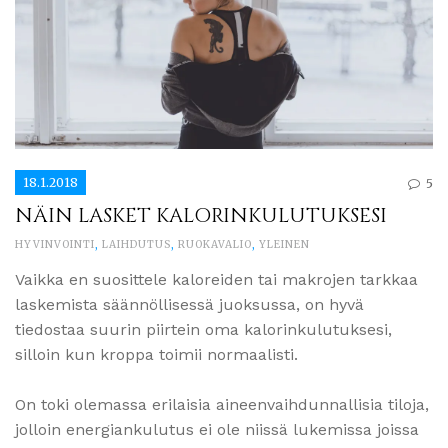
18.1.2018
5
NÄIN LASKET KALORINKULUTUKSESI
HYVINVOINTI
,
LAIHDUTUS
,
RUOKAVALIO
,
YLEINEN
Vaikka en suosittele kaloreiden tai makrojen tarkkaa
laskemista säännöllisessä juoksussa, on hyvä
tiedostaa suurin piirtein oma kalorinkulutuksesi,
silloin kun kroppa toimii normaalisti.
On toki olemassa erilaisia aineenvaihdunnallisia tiloja,
jolloin energiankulutus ei ole niissä lukemissa joissa