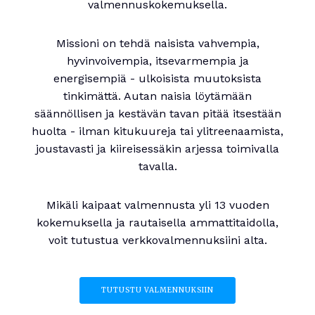
valmennuskokemuksella.
Missioni on tehdä naisista vahvempia,
hyvinvoivempia, itsevarmempia ja
energisempiä - ulkoisista muutoksista
tinkimättä. Autan naisia löytämään
säännöllisen ja kestävän tavan pitää itsestään
huolta - ilman kitukuureja tai ylitreenaamista,
joustavasti ja kiireisessäkin arjessa toimivalla
tavalla.
Mikäli kaipaat valmennusta yli 13 vuoden
kokemuksella ja rautaisella ammattitaidolla,
voit tutustua verkkovalmennuksiini alta.
TUTUSTU VALMENNUKSIIN