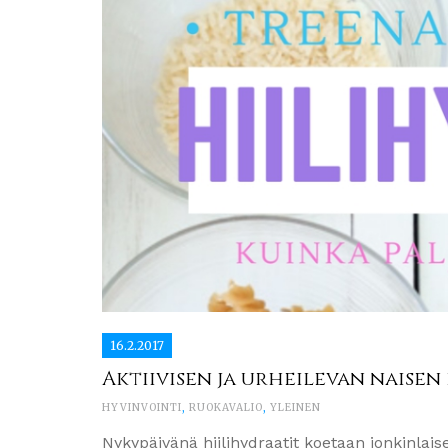
16.2.2017
Aktiivisen ja urheilevan naisen
HYVINVOINTI
,
RUOKAVALIO
,
YLEINEN
Nykypäivänä hiilihydraatit koetaan jonkinlais