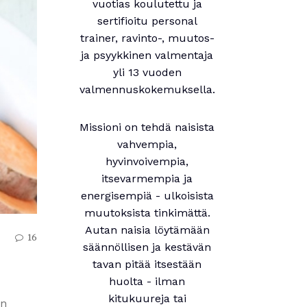
vuotias koulutettu ja
sertifioitu personal
trainer, ravinto-, muutos-
ja psyykkinen valmentaja
yli 13 vuoden
valmennuskokemuksella.
Missioni on tehdä naisista
vahvempia,
hyvinvoivempia,
itsevarmempia ja
energisempiä - ulkoisista
muutoksista tinkimättä.
Autan naisia löytämään
16
säännöllisen ja kestävän
tavan pitää itsestään
huolta - ilman
kitukuureja tai
on