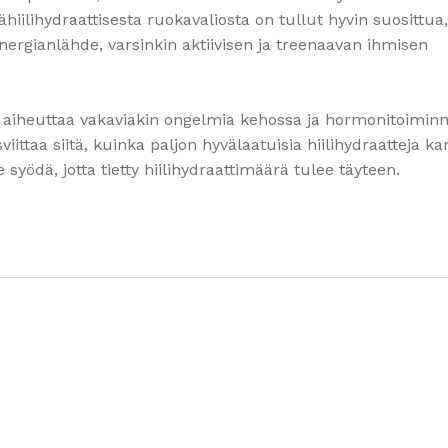
ähiilihydraattisesta ruokavaliosta on tullut hyvin suosittua
n energianlähde, varsinkin aktiivisen ja treenaavan ihmisen
oi aiheuttaa vakaviakin ongelmia kehossa ja hormonitoimin
osviittaa siitä, kuinka paljon hyvälaatuisia hiilihydraatteja k
 syödä, jotta tietty hiilihydraattimäärä tulee täyteen.