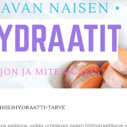
 hiilihydraatti-tarve
ena peikkona, vaikka urheilevan naisen hiilihydraattitarve 