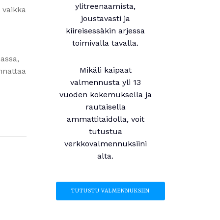
ylitreenaamista,
, vaikka
joustavasti ja
kiireisessäkin arjessa
toimivalla tavalla.
nassa,
Mikäli kaipaat
annattaa
valmennusta yli 13
vuoden kokemuksella ja
rautaisella
ammattitaidolla, voit
tutustua
verkkovalmennuksiini
alta.
TUTUSTU VALMENNUKSIIN