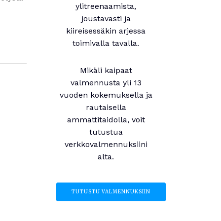
ylitreenaamista,
joustavasti ja
kiireisessäkin arjessa
toimivalla tavalla.
Mikäli kaipaat
valmennusta yli 13
vuoden kokemuksella ja
rautaisella
ammattitaidolla, voit
tutustua
verkkovalmennuksiini
alta.
TUTUSTU VALMENNUKSIIN