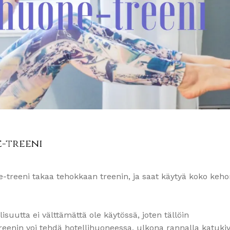
-treeni
ne-treeni takaa tehokkaan treenin, ja saat käytyä koko keh
isuutta ei välttämättä ole käytössä, joten tällöin
eenin voi tehdä hotellihuoneessa, ulkona rannalla katukiv