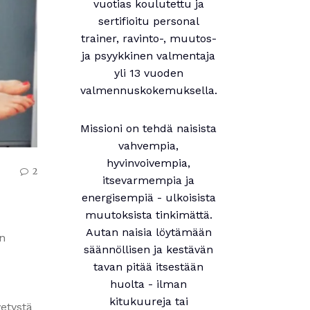
vuotias koulutettu ja
sertifioitu personal
trainer, ravinto-, muutos-
ja psyykkinen valmentaja
yli 13 vuoden
valmennuskokemuksella.
Missioni on tehdä naisista
vahvempia,
hyvinvoivempia,
2
itsevarmempia ja
energisempiä - ulkoisista
muutoksista tinkimättä.
Autan naisia löytämään
on
säännöllisen ja kestävän
tavan pitää itsestään
huolta - ilman
kitukuureja tai
etystä