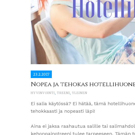
23.2.2017
Nopea ja tehokas hotellihuone
HYVINVOINTI
,
TREENI
,
YLEINEN
Ei salia käytössä? Ei hätää, tämä hotellihuo
tehokkaasti ja nopeasti läpi!
Aina ei jaksa raahautua salille tai salimahdoll
kehonpainotreeni tulee tarpeeseen. Tämän tr