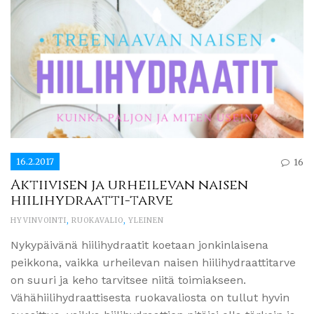
16.2.2017
16
Aktiivisen ja urheilevan naisen
hiilihydraatti-tarve
HYVINVOINTI
,
RUOKAVALIO
,
YLEINEN
Nykypäivänä hiilihydraatit koetaan jonkinlaisena
peikkona, vaikka urheilevan naisen hiilihydraattitarve
on suuri ja keho tarvitsee niitä toimiakseen.
Vähähiilihydraattisesta ruokavaliosta on tullut hyvin