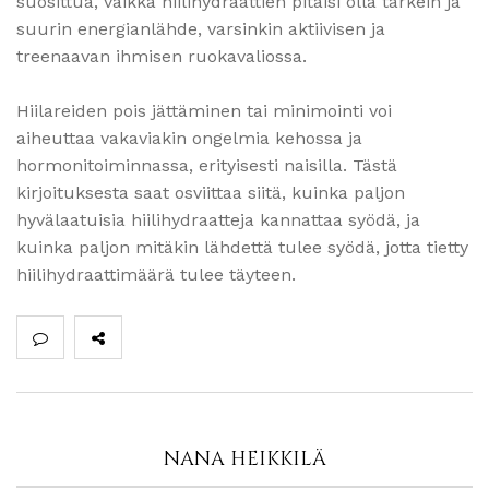
suosittua, vaikka hiilihydraattien pitäisi olla tärkein ja
suurin energianlähde, varsinkin aktiivisen ja
treenaavan ihmisen ruokavaliossa.
Hiilareiden pois jättäminen tai minimointi voi
aiheuttaa vakaviakin ongelmia kehossa ja
hormonitoiminnassa, erityisesti naisilla. Tästä
kirjoituksesta saat osviittaa siitä, kuinka paljon
hyvälaatuisia hiilihydraatteja kannattaa syödä, ja
kuinka paljon mitäkin lähdettä tulee syödä, jotta tietty
hiilihydraattimäärä tulee täyteen.
NANA HEIKKILÄ