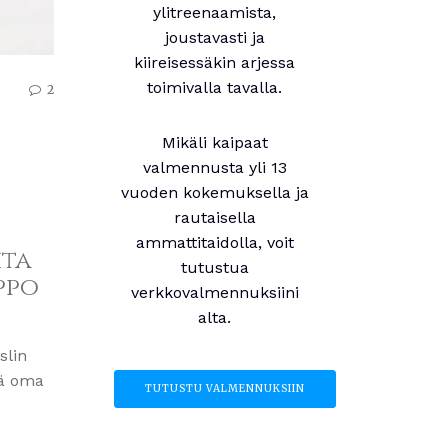
ylitreenaamista,
joustavasti ja
kiireisessäkin arjessa
toimivalla tavalla.
2
Mikäli kaipaat
valmennusta yli 13
vuoden kokemuksella ja
rautaisella
ammattitaidolla, voit
ita
tutustua
ppo
verkkovalmennuksiini
alta.
slin
sä oma
TUTUSTU VALMENNUKSIIN