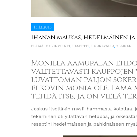
15.12.2015
Ihanan maukas, hedelmäinen ja
ELÄMÄ
,
HYVINVOINTI
,
RESEPTIT
,
RUOKAVALIO
,
YLEINEN
Monilla aamupalan ehdot
valitettavasti kauppojen 
luvattoman paljon sokeri
ei kovin monia ole. Tämä
tehdä itse, ja on vielä ter
Joskus itselläkin mysli-hammasta kolottaa, j
tekeminen oli yllättävän helppoa, ja oikeast
reseptini hedelmäiseen ja pähkinäiseen myslii