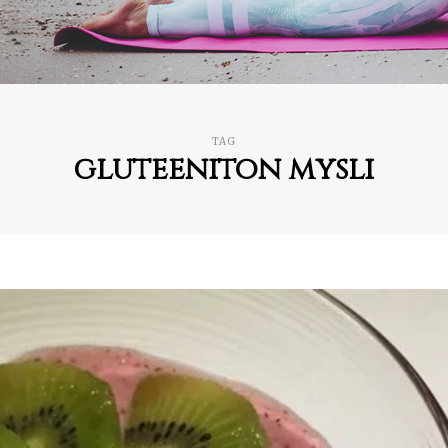
TAG
gluteeniton mysli