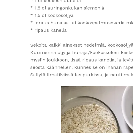
* 1 dl kookoshiutaleita
* 1,5 dl auringonkukan siemeniä
* 1,5 dl kookosöljyä
* loraus hunajaa tai kookospalmusokeria m
* ripaus kanelia
Sekoita kaikki ainekset hedelmiä, kookosölj
Kuumenna öljy ja hunaja/kookossokeri kesken
myslin joukkoon, lisää ripaus kanelia, ja levit
seosta käännellen, kunnes se on ihanan rape
Säilytä ilmatiiviissä lasipurkissa, ja nauti 