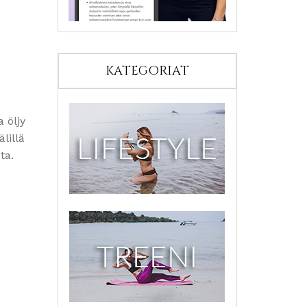
KATEGORIAT
 öljy
lillä
ta.