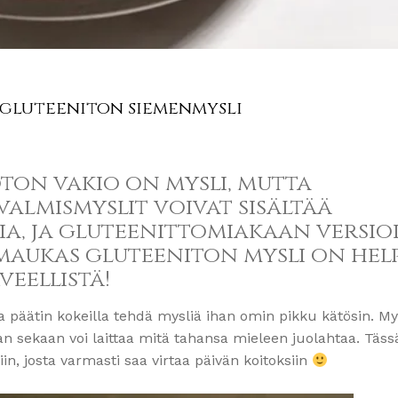
 gluteeniton siemenmysli
on vakio on mysli, mutta
valmismyslit voivat sisältää
a, ja gluteenittomiakaan versio
 maukas gluteeniton mysli on hel
veellistä!
a päätin kokeilla tehdä mysliä ihan omin pikku kätösin. My
aan sekaan voi laittaa mitä tahansa mieleen juolahtaa. Täs
n, josta varmasti saa virtaa päivän koitoksiin