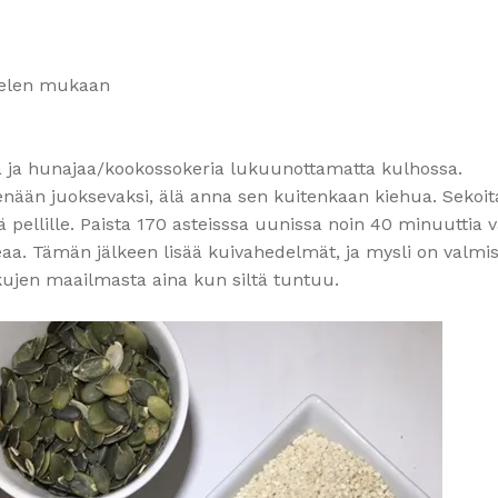
ielen mukaan
yä ja hunajaa/kookossokeria lukuunottamatta kulhossa.
ään juoksevaksi, älä anna sen kuitenkaan kiehua. Sekoita
ä pellille. Paista 170 asteisssa uunissa noin 40 minuuttia vä
aa. Tämän jälkeen lisää kuivahedelmät, ja mysli on valmis
makujen maailmasta aina kun siltä tuntuu.